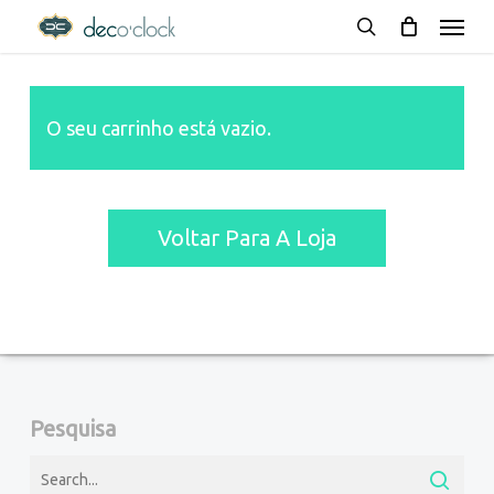
Menu
Skip
decoclock.pt
search
to
main
O seu carrinho está vazio.
content
Voltar Para A Loja
Pesquisa