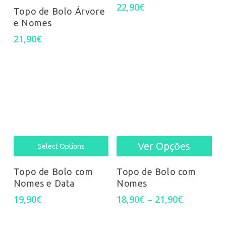
22,90
€
Topo de Bolo Árvore
mul
on
on
e Nomes
var
the
the
21,90
€
Th
product
pro
opt
page
pag
ma
be
cho
Ver Opções
Thi
Select Options
on
pro
Topo de Bolo com
Topo de Bolo com
the
Nomes e Data
Nomes
has
pro
Price
19,90
€
18,90
€
–
21,90
€
mul
range:
pag
18,90€