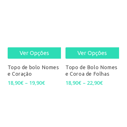
Ver Opções
Ver Opções
This
Thi
product
pro
Topo de bolo Nomes
Topo de Bolo Nomes
e Coração
e Coroa de Folhas
has
has
Price
Price
18,90
€
–
19,90
€
18,90
€
–
22,90
€
multiple
mul
range:
range:
18,90€
18,90€
variants.
var
through
through
19,90€
22,90€
The
Th
options
opt