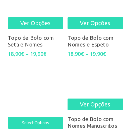
may
ma
be
be
Ver Opções
Ver Opções
This
Thi
chosen
cho
product
pro
Topo de Bolo com
Topo de Bolo com
on
on
Seta e Nomes
Nomes e Espeto
has
has
the
the
Price
Price
18,90
€
–
19,90
€
18,90
€
–
19,90
€
multiple
mul
range:
range:
product
pro
18,90€
18,90€
variants.
var
through
through
page
pag
19,90€
19,90€
The
Th
options
opt
Ver Opções
Thi
may
ma
pro
be
be
Topo de Bolo com
Select Options
Nomes Manuscritos
has
chosen
cho