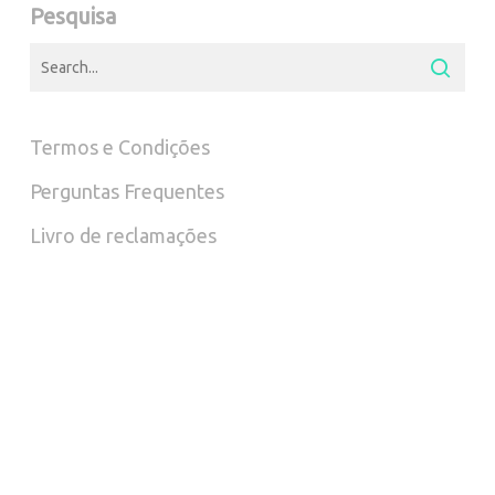
Pesquisa
may
be
chosen
Termos e Condições
on
Perguntas Frequentes
the
Livro de reclamações
product
page