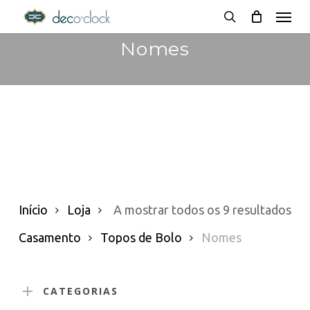
Menu
Skip
decoclock.pt
search
to
Nomes
main
content
Or
Início
Loja
A mostrar todos os 9 resultados
po
Casamento
Topos de Bolo
Nomes
pop
CATEGORIAS