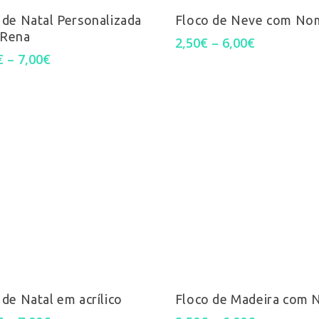
Ver Opções
Ver Opções
product
the
 de Natal Personalizada
Floco de Neve com No
 Rena
has
Price
2,50
€
–
6,00
€
product
range:
Price
€
–
7,00
€
multiple
2,50€
range:
page
through
3,00€
variants.
6,00€
through
7,00€
The
options
may
be
chosen
This
on
Ver Opções
Ver Opções
product
the
 de Natal em acrílico
Floco de Madeira com