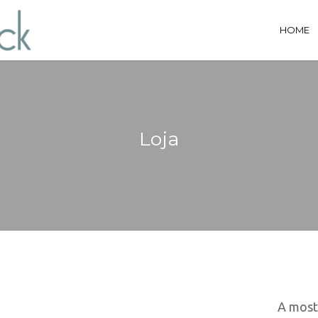
HOME
Loja
A most