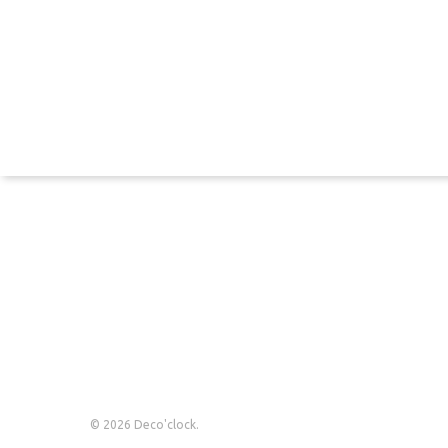
Termos e Condições
Perguntas Frequentes
Livro de reclamações
© 2026 Deco'clock.