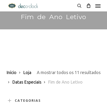
Menu
Skip
decoclock.pt
search
to
Fim de Ano Letivo
main
content
Or
Início
Loja
A mostrar todos os 11 resultados
po
Datas Especiais
Fim de Ano Letivo
pop
CATEGORIAS