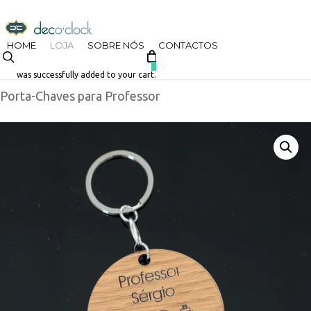
Skip
decoclock.pt
to
HOME
LOJA
SOBRE NÓS
CONTACTOS
search
Início
Loja
Datas Especiais
Fim de Ano Letivo
main
0
was successfully added to your cart.
Porta-Chaves para Professor
content