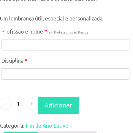
Um lembrança útil, especial e personalizada.
Profissão e nome
*
ex: Professor João Ramos
Disciplina
*
Quantidade
Adicionar
de
Categoria:
Fim de Ano Letivo
Porta-