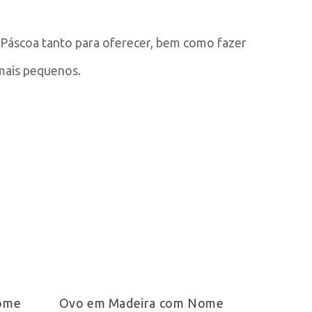
por
 Páscoa tanto para oferecer, bem como fazer
popularidade
mais pequenos.
This
This
Ver Opções
product
product
Nome
Ovo em Madeira com Nome