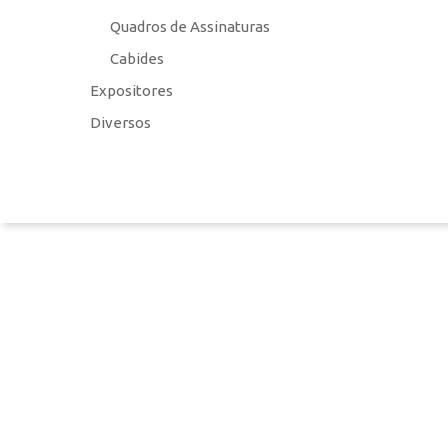
Pesquisa
Quadros de Assinaturas
Cabides
Expositores
Diversos
Termos e Condições
Perguntas Frequentes
Livro de reclamações