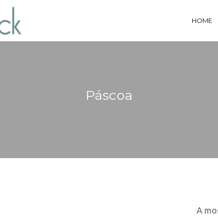
HOME
Páscoa
A mos