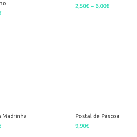
ho
Price
2,50
€
–
6,00
€
range:
€
2,50€
through
6,00€
Select Options
Select Options
a Madrinha
Postal de Páscoa
€
9,90
€