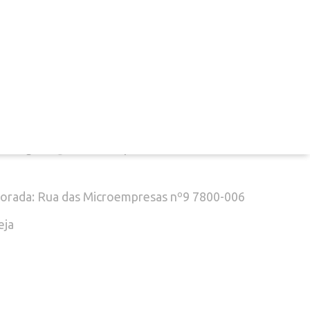
ontactos
el. (+351) 916 916 454
chamada para a rede móvel nacional)
mail: geral@decoclock.pt
orada: Rua das Microempresas nº9 7800-006
eja