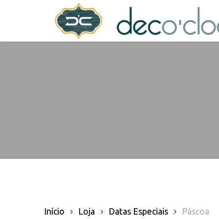
Skip
decoclock.pt
to
main
content
Início
Loja
Datas Especiais
Páscoa