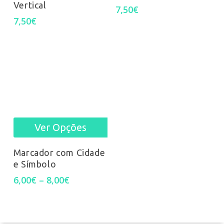
Vertical
7,50
€
7,50
€
Ver Opções
This
product
Marcador com Cidade
e Símbolo
has
Price
6,00
€
–
8,00
€
multiple
range:
6,00€
variants.
through
8,00€