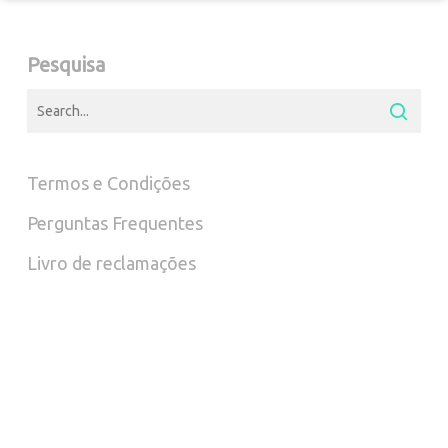
The
options
Pesquisa
may
be
chosen
Termos e Condições
on
Perguntas Frequentes
the
Livro de reclamações
product
page