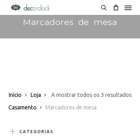
Menu
Skip
decoclock.pt
search
to
Marcadores de mesa
main
content
Or
Início
Loja
A mostrar todos os 3 resultados
po
Casamento
Marcadores de mesa
pop
CATEGORIAS