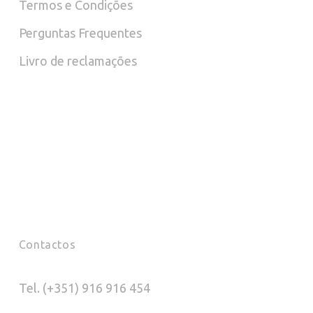
Termos e Condições
on
on
Perguntas Frequentes
the
the
Livro de reclamações
pro
product
pag
page
Contactos
Tel. (+351) 916 916 454