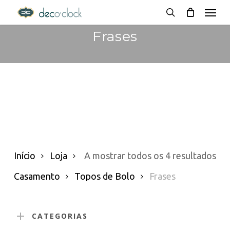
Menu
Skip
decoclock.pt
search
to
Frases
main
content
Or
Início
Loja
A mostrar todos os 4 resultados
po
Casamento
Topos de Bolo
Frases
pop
CATEGORIAS