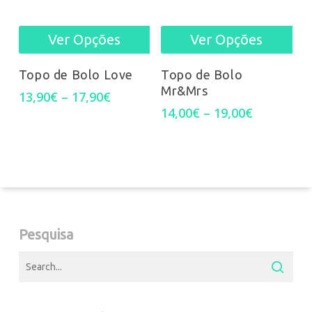
Ver Opções
Ver Opções
Thi
This
pro
product
Topo de Bolo
Topo de Bolo Love
Mr&Mrs
has
Price
has
13,90
€
–
17,90
€
range:
Price
14,00
€
–
19,00
€
mul
multiple
13,90€
range:
through
14,00€
var
variants.
17,90€
through
19,00€
Th
The
opt
options
Pesquisa
ma
may
be
be
cho
chosen