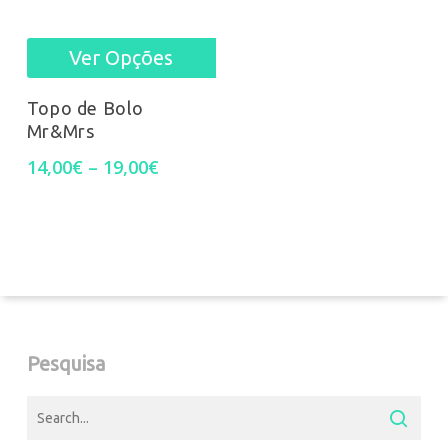
Ver Opções
This
product
Topo de Bolo
Mr&Mrs
has
Price
14,00
€
–
19,00
€
multiple
range:
14,00€
variants.
through
19,00€
The
options
may
Pesquisa
be
chosen