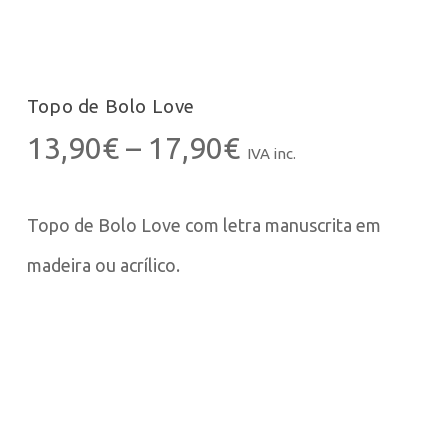
Topo de Bolo Love
Price
13,90
€
–
17,90
€
IVA inc.
range:
13,90€
Topo de Bolo Love com letra manuscrita em
through
17,90€
madeira ou acrílico.