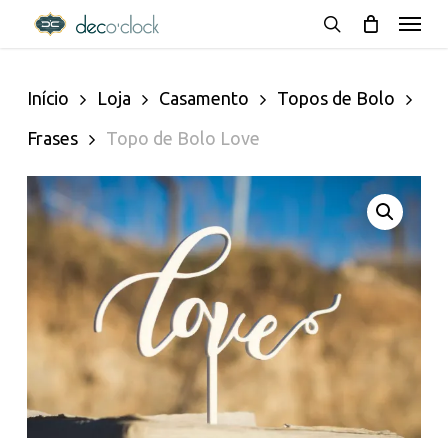
Menu
Skip
decoclock.pt
search
to
Início
Loja
Casamento
Topos de Bolo
main
Frases
Topo de Bolo Love
content