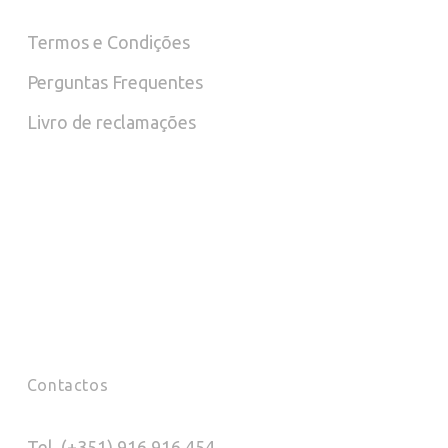
on
Termos e Condições
the
Perguntas Frequentes
product
Livro de reclamações
page
Contactos
Tel. (+351) 916 916 454