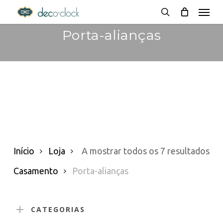
Menu
Skip
decoclock.pt
search
to
Porta-alianças
main
content
Or
Início
Loja
A mostrar todos os 7 resultados
po
Casamento
Porta-alianças
pop
CATEGORIAS