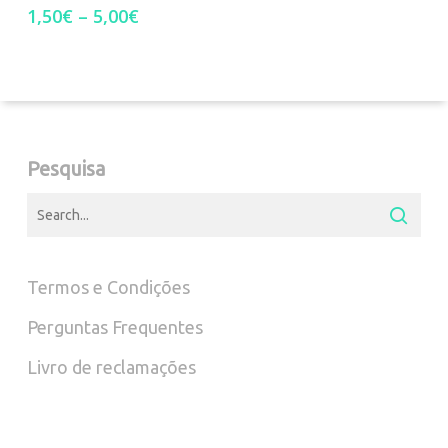
multiple
the
the
Price
1,50
€
–
5,00
€
range:
variants.
product
pro
1,50€
through
The
page
pag
5,00€
options
Pesquisa
may
be
chosen
Termos e Condições
on
Perguntas Frequentes
the
Livro de reclamações
product
page