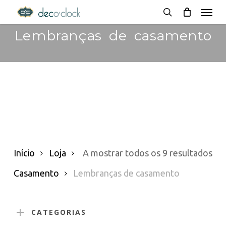
Menu
Skip
decoclock.pt
search
to
Lembranças de casamento
main
content
Or
Início
Loja
A mostrar todos os 9 resultados
po
Casamento
Lembranças de casamento
pop
CATEGORIAS