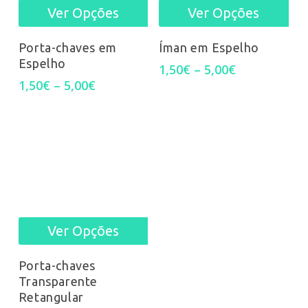
Ver Opções
Ver Opções
This
Thi
chosen
cho
product
pro
Porta-chaves em
Íman em Espelho
on
on
Espelho
has
Price
has
1,50
€
–
5,00
€
the
the
range:
Price
1,50
€
–
5,00
€
multiple
mul
1,50€
range:
product
pro
through
1,50€
variants.
var
5,00€
through
page
pag
5,00€
The
Th
options
opt
may
ma
Ver Opções
This
be
be
product
chosen
cho
Porta-chaves
Transparente
has
on
on
Retangular