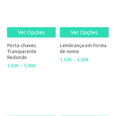
options
may
be
Ver Opções
Ver Opções
This
Thi
chosen
product
pro
Porta-chaves
Lembrança em forma
on
Transparente
de nome
has
has
Redondo
the
Price
1,50
€
–
5,00
€
multiple
mul
range:
Price
1,50
€
–
5,00
€
product
1,50€
range:
variants.
var
through
1,50€
page
5,00€
through
The
Th
5,00€
options
opt
may
ma
be
be