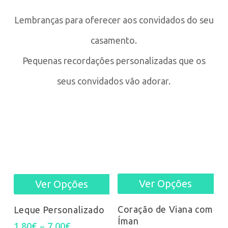
Lembranças para oferecer aos convidados do seu
casamento.
Pequenas recordações personalizadas que os
seus convidados vão adorar.
Ver Opções
Ver Opções
Thi
This
pro
product
Coração de Viana com
Leque Personalizado
Íman
has
Price
has
1,80
€
–
7,00
€