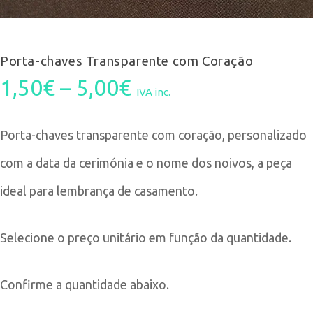
Porta-chaves Transparente com Coração
Price
1,50
€
–
5,00
€
IVA inc.
range:
Porta-chaves transparente com coração, personalizado
1,50€
com a data da cerimónia e o nome dos noivos, a peça
through
ideal para lembrança de casamento.
5,00€
Selecione o preço unitário em função da quantidade.
Confirme a quantidade abaixo.