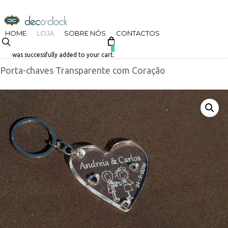
Skip
decoclock.pt
to
HOME
LOJA
SOBRE NÓS
CONTACTOS
search
Início
Loja
Datas Especiais
Dia dos Namorados
main
0
was successfully added to your cart.
Porta-chaves Transparente com Coração
content