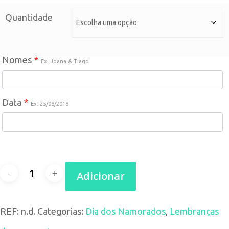
Quantidade
Nomes
*
Ex. Joana & Tiago
Data
*
Ex. 25/08/2018
Quantidade
Adicionar
de
REF:
n.d.
Categorias:
Dia dos Namorados
,
Lembranças
Porta-