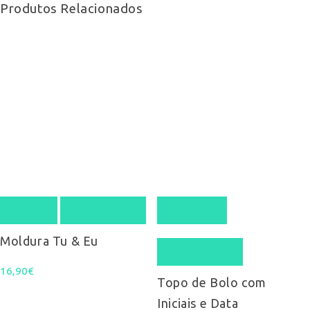
Produtos Relacionados
This
Adicionar
Quick View
Ver opções
product
Moldura Tu & Eu
Quick View
has
16,90
€
multiple
Topo de Bolo com
Iniciais e Data
variants.