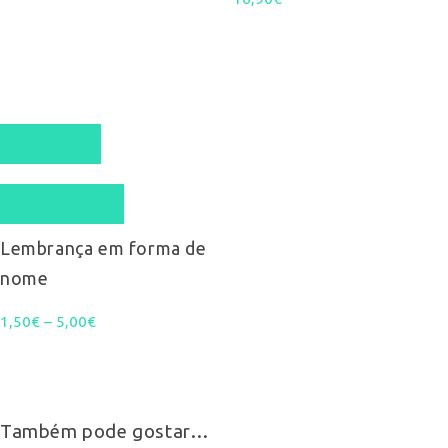
This
Ver opções
product
Quick View
has
multiple
Lembrança em forma de
nome
variants.
Price
1,50
€
–
5,00
€
The
range:
options
1,50€
may
Também pode gostar…
through
be