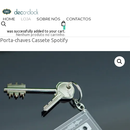
Skip
decoclock.pt
to
HOME
LOJA
SOBRE NÓS
CONTACTOS
search
Início
Loja
Datas Especiais
Dia dos Namorados
main
0
was successfully added to your cart.
Nenhum produto no carrinho.
Porta-chaves Cassete Spotify
content