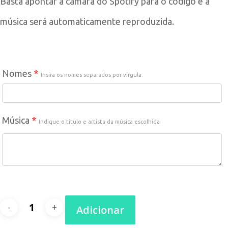
Basta apontar a câmara do Spotify para o código e a
música será automaticamente reproduzida.
Nomes
*
Insira os nomes separados por vírgula.
Música
*
Indique o título e artista da música escolhida
Quantidade
Adicionar
de