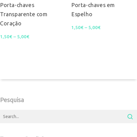
multiple
multiple
Porta-chaves
Porta-chaves em
Transparente com
Espelho
variants.
variants.
Coração
Price
The
1,50
€
–
5,00
€
The
Price
1,50
€
–
5,00
€
range:
options
options
range:
1,50€
may
may
1,50€
through
be
be
through
5,00€
chosen
chosen
5,00€
on
on
Pesquisa
the
the
product
product
page
page