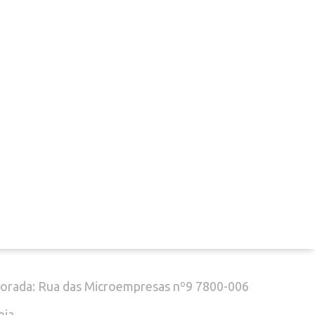
ontactos
el. (+351) 916 916 454
chamada para a rede móvel nacional)
mail: geral@decoclock.pt
orada: Rua das Microempresas nº9 7800-006
eja