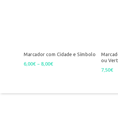
Pesquisa
This
Ver Opções
product
Marcador com Cidade e Símbolo
Marcado
ou Vert
Price
has
6,00
€
–
8,00
€
range:
Termos e Condições
7,50
€
multiple
6,00€
through
Perguntas Frequentes
variants.
8,00€
Livro de reclamações
The
options
may