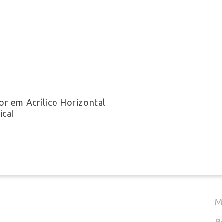
C
T
Select Options
r em Acrílico Horizontal
ical
(
E
M
B