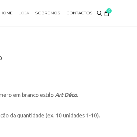
0
search
HOME
LOJA
SOBRE NÓS
CONTACTOS
o
ero em branco estilo
Art Déco
.
o da quantidade (ex. 10 unidades 1-10).