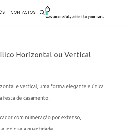
search
ÓS
CONTACTOS
0
was successfully added to your cart.
lico Horizontal ou Vertical
zontal e vertical, uma forma elegante e única
a festa de casamento.
rcador com numeração por extenso,
e indique a quantidade.