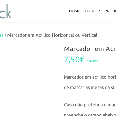
HOME
LOJA
SOBRE N
sa
Marcador em Acrílico Horizontal ou Vertical
Marcador em Acrí
7,50
€
IVA inc.
Marcador em acrílico hori
de marcar as mesas da su
Caso não pretenda o ma
preencha o campo abaixo 