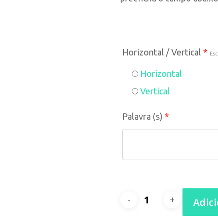
Horizontal / Vertical
*
Esc
Horizontal
Vertical
Palavra (s)
*
Quantidade
Adic
de