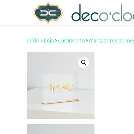
Skip
decoclock.pt
to
main
Início
Loja
Casamento
Marcadores de me
content