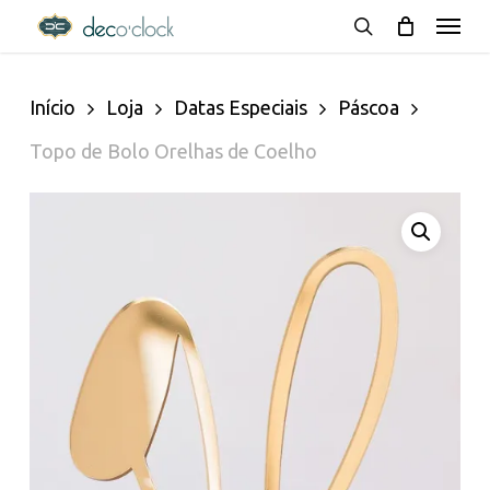
Menu
Skip
decoclock.pt
search
to
Início
Loja
Datas Especiais
Páscoa
main
Topo de Bolo Orelhas de Coelho
content