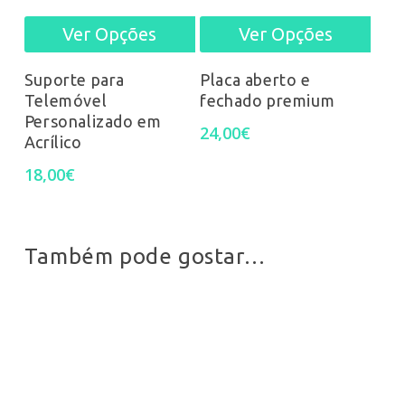
Ver Opções
Ver Opções
This
This
product
prod
Suporte para
Placa aberto e
Telemóvel
fechado premium
has
has
Personalizado em
24,00
€
Acrílico
multiple
mult
18,00
€
variants.
varia
The
The
options
opti
Também pode gostar…
may
may
be
be
chosen
chos
on
on