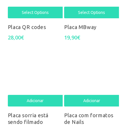
the
the
Select Options
Select Options
product
prod
Placa QR codes
Placa MBway
page
pag
28,00
€
19,90
€
Adicionar
Adicionar
Placa sorria está
Placa com formatos
sendo filmado
de Nails