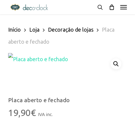
Menu
Skip
decoclock.pt
search
to
Início
Loja
Decoração de lojas
Placa
main
aberto e fechado
content
Placa aberto e fechado
19,90
€
IVA inc.