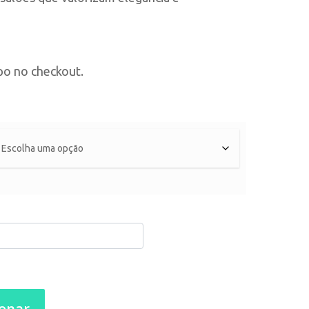
po no checkout.
ionar