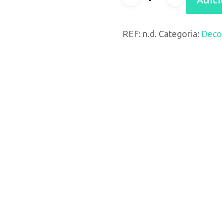
de
REF:
n.d.
Categoria:
Deco
Placa
aberto
e
fechado
premium