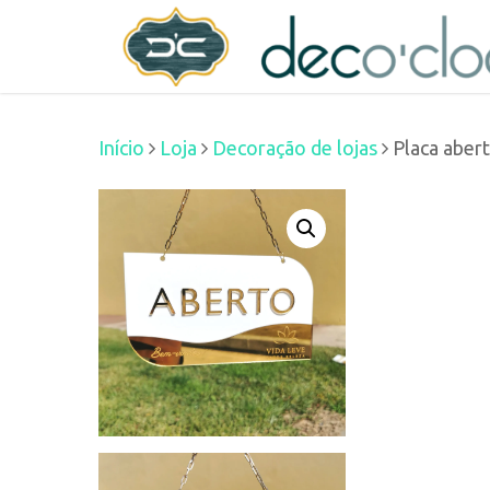
Skip
decoclock.pt
to
main
Início
Loja
Decoração de lojas
Placa aber
content