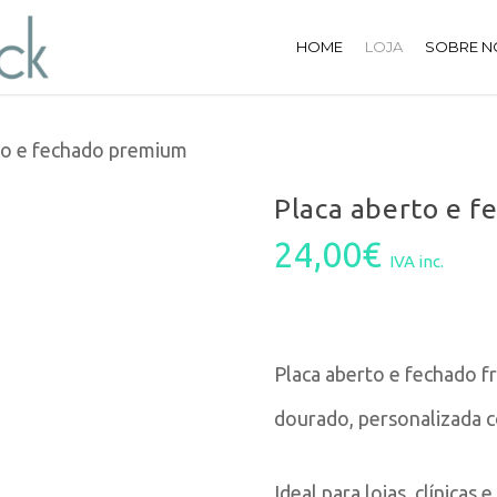
HOME
LOJA
SOBRE N
to e fechado premium
Placa aberto e 
24,00
€
IVA inc.
Placa aberto e fechado f
dourado, personalizada c
Ideal para lojas, clínicas