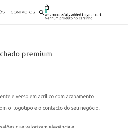
search
0
ÓS
CONTACTOS
was successfully added to your cart.
Nenhum produto no carrinho.
fechado premium
rente e verso em acrílico com acabamento
om o logotipo e o contacto do seu negócio.
 e salões que valorizam elegância e