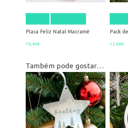
Adicionar
Quick View
Adicio
Placa Feliz Natal Macramé
Pack de
19,90
€
12,00
€
Também pode gostar…