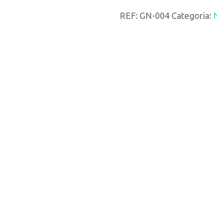
Bola
REF:
GN-004
Categoria:
de
Natal
Personalizada
com
Rena