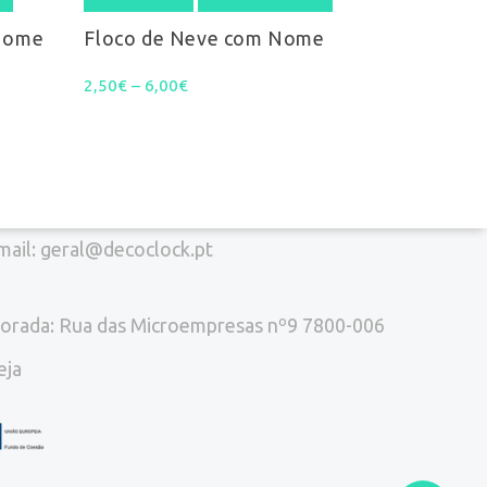
product
ontactos
 Nome
Floco de Neve com Nome
has
Price
2,50
€
–
6,00
€
el. (+351) 916 916 454
multiple
range:
variants.
2,50€
chamada para a rede móvel nacional)
The
through
options
mail: geral@decoclock.pt
6,00€
may
be
orada: Rua das Microempresas nº9 7800-006
chosen
eja
on
the