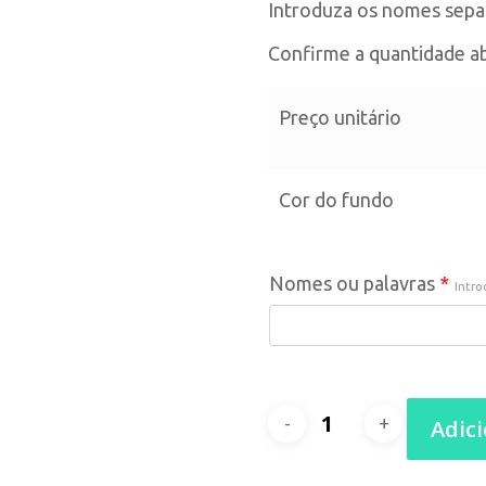
Introduza os nomes separ
Confirme a quantidade ab
Preço unitário
Cor do fundo
Nomes ou palavras
*
Intro
Quantidade
Adic
de