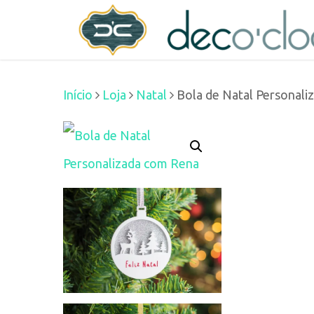
Skip
decoclock.pt
to
main
Início
Loja
Natal
Bola de Natal Personal
content