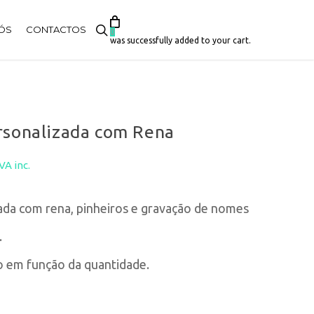
search
ÓS
CONTACTOS
0
was successfully added to your cart.
rsonalizada com Rena
Price
IVA inc.
range:
ada com rena, pinheiros e gravação de nomes
3,00€
.
through
o em função da quantidade.
7,00€