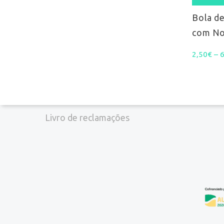
Pesquisa
chosen
Bola de
com N
on
2,50
€
–
the
product
Termos e Condições
page
Perguntas Frequentes
Livro de reclamações