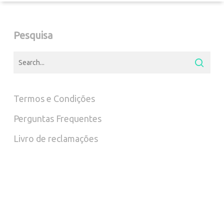
options
opti
may
may
Pesquisa
be
be
chosen
chos
on
on
Termos e Condições
the
the
Perguntas Frequentes
product
prod
Livro de reclamações
page
pag