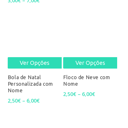
3,00
€
–
7,00
€
range:
variants.
3,00€
through
The
7,00€
options
may
be
Ver Opções
Ver Opções
This
This
chosen
product
prod
on
Bola de Natal
Floco de Neve com
Personalizada com
Nome
has
has
the
Nome
Price
2,50
€
–
6,00
€
multiple
mult
range:
Price
product
2,50
€
–
6,00
€
2,50€
range:
variants.
varia
through
page
2,50€
6,00€
through
The
The
6,00€