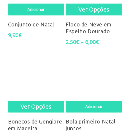
Ver Opções
This
Adicionar
prod
Conjunto de Natal
Floco de Neve em
Espelho Dourado
has
9,90
€
Price
2,50
€
–
6,00
€
mult
range:
2,50€
varia
through
6,00€
The
opti
may
be
Ver Opções
This
Adicionar
chos
product
Bonecos de Gengibre
Bola primeiro Natal
on
em Madeira
juntos
has