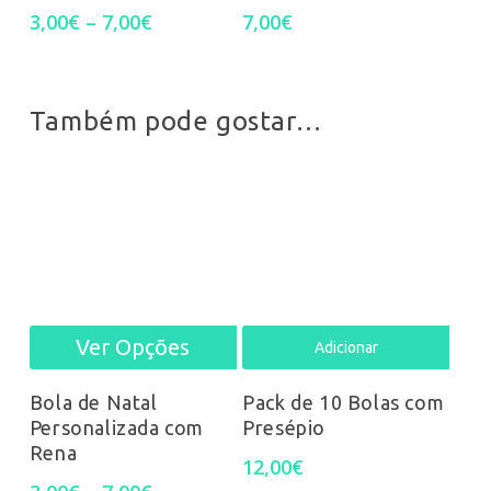
Price
3,00
€
–
7,00
€
7,00
€
the
multiple
range:
3,00€
prod
variants.
through
7,00€
pag
Também pode gostar…
The
options
may
be
chosen
on
Ver Opções
This
Adicionar
the
product
Bola de Natal
Pack de 10 Bolas com
product
Personalizada com
Presépio
has
Rena
12,00
€
page
multiple
Price