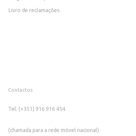
prod
Livro de reclamações
pag
Contactos
Tel. (+351) 916 916 454
(chamada para a rede móvel nacional)