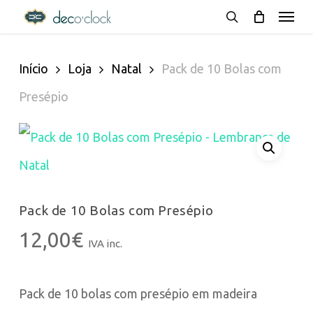
Menu
Skip
decoclock.pt
search
to
Início
Loja
Natal
Pack de 10 Bolas com
main
Presépio
content
Pack de 10 Bolas com Presépio
12,00
€
IVA inc.
Pack de 10 bolas com presépio em madeira