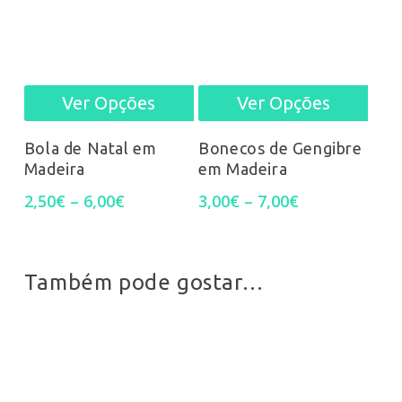
Ver Opções
Ver Opções
This
This
product
prod
Bola de Natal em
Bonecos de Gengibre
Madeira
em Madeira
has
has
Price
Price
2,50
€
–
6,00
€
3,00
€
–
7,00
€
multiple
mult
range:
range:
2,50€
3,00€
variants.
varia
through
through
6,00€
7,00€
Também pode gostar…
The
The
options
opti
may
may
be
be