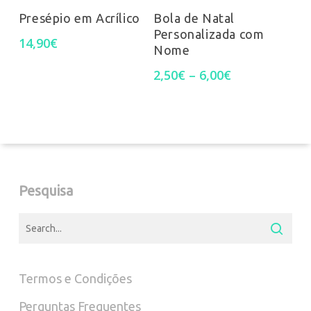
prod
on
on
Presépio em Acrílico
Bola de Natal
Personalizada com
has
14,90
€
the
the
Nome
mult
Price
product
prod
2,50
€
–
6,00
€
range:
varia
page
pag
2,50€
through
The
6,00€
opti
may
Pesquisa
be
chos
on
Termos e Condições
the
Perguntas Frequentes