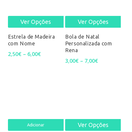
chosen
chos
on
on
Ver Opções
Ver Opções
This
This
the
the
product
prod
Estrela de Madeira
Bola de Natal
product
prod
com Nome
Personalizada com
has
has
Rena
Price
2,50
€
–
6,00
€
page
pag
multiple
mult
range:
Price
3,00
€
–
7,00
€
2,50€
range:
variants.
varia
through
3,00€
6,00€
through
The
The
7,00€
options
opti
may
may
be
be
Ver Opções
This
Adicionar
chosen
chos