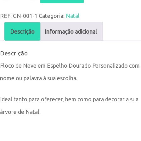
de
REF:
GN-001-1
Categoria:
Natal
Floco
de
Descrição
Informação adicional
Neve
Descrição
em
Floco de Neve em Espelho Dourado Personalizado com
Espelho
nome ou palavra à sua escolha.
Dourado
Ideal tanto para oferecer, bem como para decorar a sua
árvore de Natal.