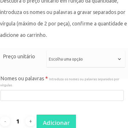
Descubra o preço unitário em função da quantidade,
introduza os nomes ou palavras a gravar separados por
vírgula (máximo de 2 por peça), confirme a quantidade e
adicione ao carrinho.
Preço unitário
Nomes ou palavras
*
Introduza os nomes ou palavras separados por
vírgulas.
Quantidade
Adicionar