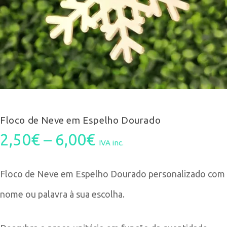
Floco de Neve em Espelho Dourado
Price
2,50
€
–
6,00
€
IVA inc.
range:
Floco de Neve em Espelho Dourado personalizado com
2,50€
nome ou palavra à sua escolha.
through
6,00€