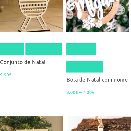
This
Adicionar
Quick View
Ver opções
product
Conjunto de Natal
Quick View
has
9,90
€
multiple
Bola de Natal com nome
variants.
Price
3,00
€
–
7,00
€
The
range:
options
3,00€
may
through