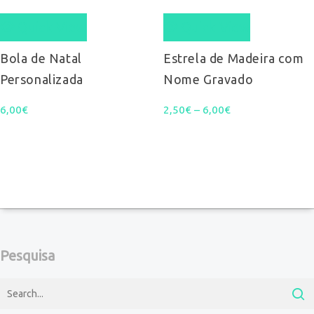
Quick View
Quick View
has
multiple
Bola de Natal
Estrela de Madeira com
Personalizada
Nome Gravado
variants.
Price
6,00
€
2,50
€
–
6,00
€
The
range:
options
2,50€
may
through
be
6,00€
chosen
on
Pesquisa
the
product