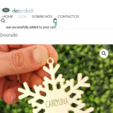
Skip
decoclock.pt
to
HOME
LOJA
SOBRE NÓS
CONTACTOS
search
Início
Loja
Natal
Floco de Neve em Espelho
main
0
was successfully added to your cart.
Dourado
content