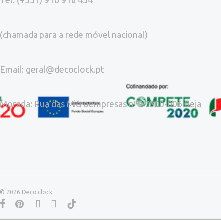
Tel. (+351) 916 916 454
(chamada para a rede móvel nacional)
Email: geral@decoclock.pt
Morada: Rua das Microempresas nº9 7800-006 Beja
© 2026 Deco'clock.
facebook
pinterest
instagram
whatsapp
tiktok