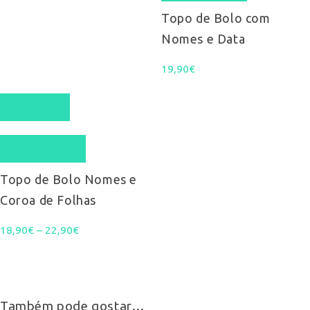
Topo de Bolo com
Nomes e Data
19,90
€
This
Ver opções
product
Quick View
has
multiple
Topo de Bolo Nomes e
Coroa de Folhas
variants.
Price
18,90
€
–
22,90
The
€
range:
options
18,90€
may
Também pode gostar…