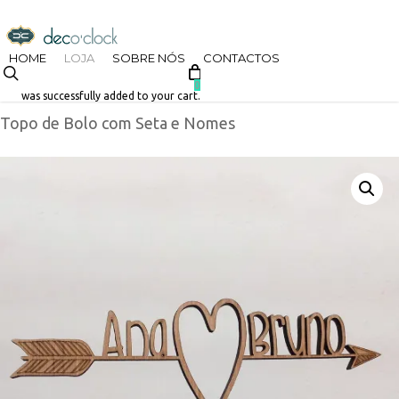
Skip
decoclock.pt
to
HOME
LOJA
SOBRE NÓS
CONTACTOS
search
Início
Loja
Casamento
Topos de Bolo
Nomes
main
0
was successfully added to your cart.
Topo de Bolo com Seta e Nomes
content