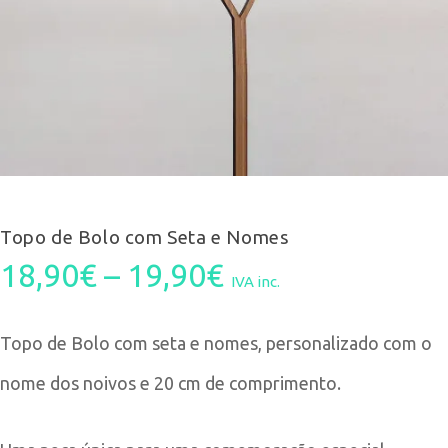
Topo de Bolo com Seta e Nomes
Price
18,90
€
–
19,90
€
IVA inc.
range:
Topo de Bolo com seta e nomes, personalizado com o
18,90€
nome dos noivos e 20 cm de comprimento.
through
19,90€