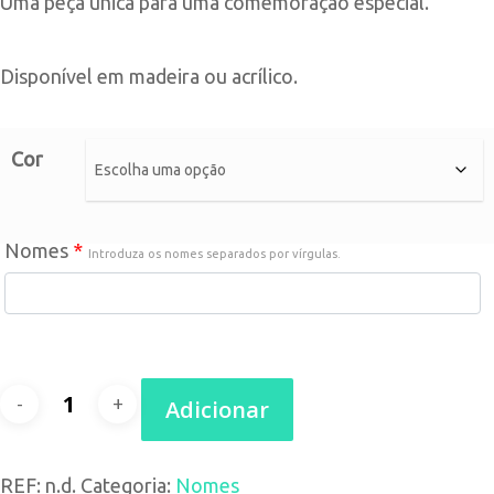
Uma peça única para uma comemoração especial.
Disponível em madeira ou acrílico.
Cor
Nomes
*
Introduza os nomes separados por vírgulas.
Quantidade
Adicionar
de
REF:
n.d.
Categoria:
Nomes
Topo