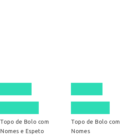
This
This
Ver opções
Ver opções
product
product
Quick View
Quick View
has
has
multiple
multiple
Topo de Bolo com
Topo de Bolo com
Nomes e Espeto
Nomes
variants.
variants.