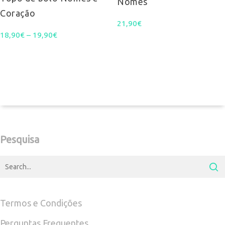
Nomes
Coração
variants.
21,90
€
Price
18,90
€
–
19,90
The
€
range:
options
18,90€
may
through
be
19,90€
chosen
on
Pesquisa
the
product
page
Termos e Condições
Perguntas Frequentes