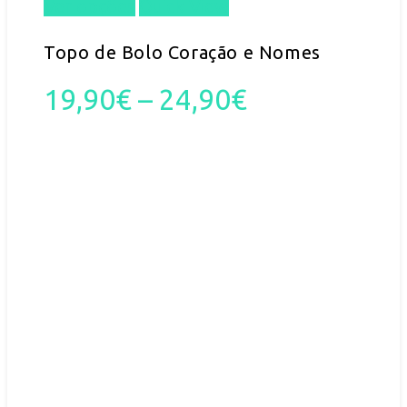
Ver opções
Quick View
This
product
Topo de Bolo Coração e Nomes
has
Price
19,90
€
–
24,90
€
multiple
range:
variants.
19,90€
The
through
options
24,90€
may
be
chosen
on
the