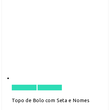
the
product
page
Ver opções
Quick View
This
product
Topo de Bolo com Seta e Nomes
has