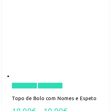
the
product
page
Ver opções
Quick View
This
product
Topo de Bolo com Nomes e Espeto
has
Price