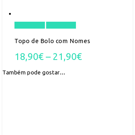
Ver opções
Quick View
This
product
Topo de Bolo com Nomes
has
Price
18,90
€
–
21,90
€
multiple
range:
Também pode gostar…
variants.
18,90€
The
through
options
21,90€
may
be
chosen