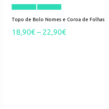
Ver opções
Quick View
This
product
Topo de Bolo Nomes e Coroa de Folhas
has
Price
18,90
€
–
22,90
€
multiple
range:
variants.
18,90€
The
through
options
22,90€
may
be
chosen
on