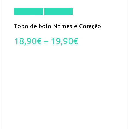
Ver opções
Quick View
This
product
Topo de bolo Nomes e Coração
has
Price
18,90
€
–
19,90
€
multiple
range:
variants.
18,90€
The
through
options
19,90€
may
be
chosen
on