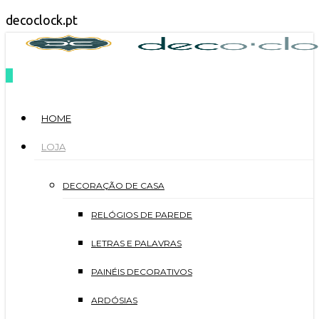
Skip
decoclock.pt
to
search
0
main
Menu
content
HOME
LOJA
DECORAÇÃO DE CASA
RELÓGIOS DE PAREDE
LETRAS E PALAVRAS
PAINÉIS DECORATIVOS
ARDÓSIAS