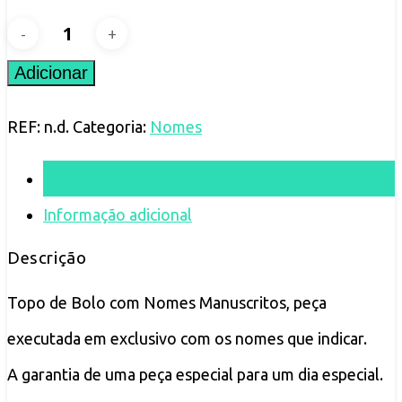
Quantidade
de
Adicionar
Topo
REF:
n.d.
Categoria:
Nomes
de
Bolo
Descrição
com
Informação adicional
Nomes
Descrição
Manuscritos
Topo de Bolo com Nomes Manuscritos, peça
executada em exclusivo com os nomes que indicar.
A garantia de uma peça especial para um dia especial.