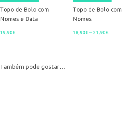
multiple
Topo de Bolo com
Topo de Bolo com
Nomes e Data
Nomes
variants.
Price
19,90
€
18,90
€
–
21,90
The
€
range:
options
18,90€
may
Também pode gostar…
through
be
21,90€
chosen
on
the
product
page