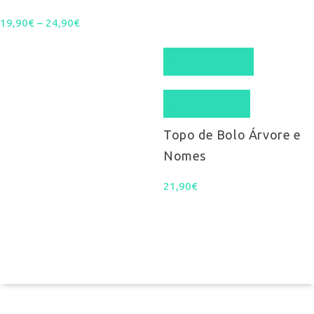
Price
19,90
€
–
24,90
The
€
range:
options
Select options
19,90€
may
Quick View
through
be
Topo de Bolo Árvore e
24,90€
chosen
Nomes
on
21,90
€
the
product
page