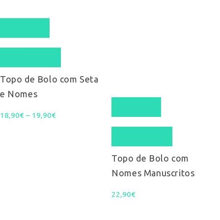
This
Ver opções
product
Quick View
has
multiple
Topo de Bolo com Seta
e Nomes
variants.
This
Ver opções
Price
18,90
€
–
19,90
The
€
product
range:
Quick View
options
has
18,90€
may
multiple
Topo de Bolo com
Nomes Manuscritos
through
be
variants.
19,90€
chosen
22,90
€
The
on
options