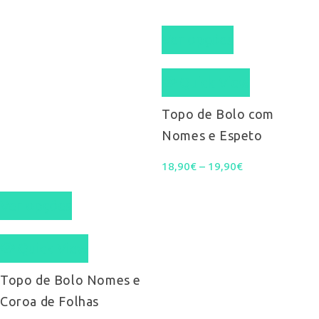
This
Ver opções
product
Quick View
has
multiple
Topo de Bolo com
Nomes e Espeto
variants.
Price
18,90
€
–
19,90
The
€
This
range:
options
Ver opções
product
18,90€
may
Quick View
has
through
be
multiple
Topo de Bolo Nomes e
19,90€
chosen
Coroa de Folhas
variants.
on