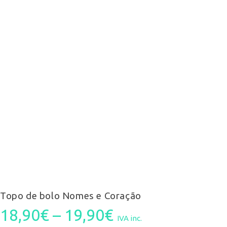
Topo de bolo Nomes e Coração
Price
18,90
€
–
19,90
€
IVA inc.