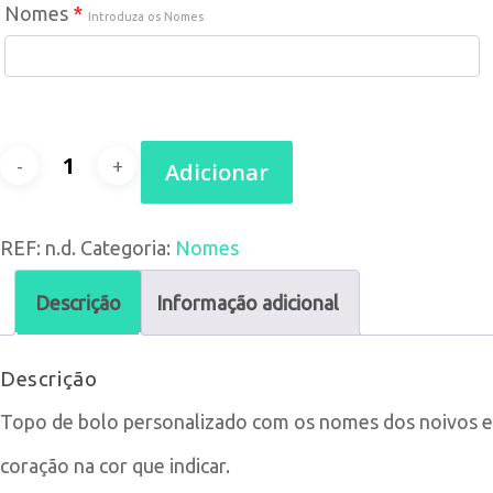
Nomes
*
Introduza os Nomes
Quantidade
Adicionar
de
REF:
n.d.
Categoria:
Nomes
Topo
de
Descrição
Informação adicional
bolo
Descrição
Nomes
Topo de bolo personalizado com os nomes dos noivos e
e
coração na cor que indicar.
Coração