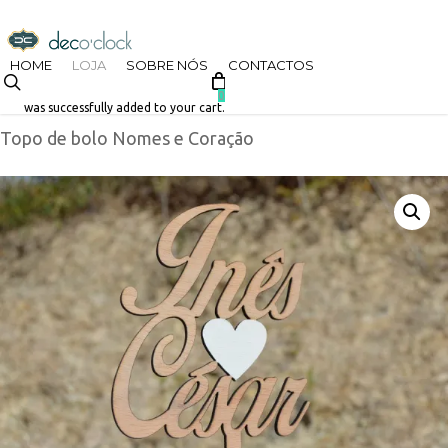
Skip
decoclock.pt
to
HOME
LOJA
SOBRE NÓS
CONTACTOS
search
Início
Loja
Casamento
Topos de Bolo
Nomes
main
0
was successfully added to your cart.
Topo de bolo Nomes e Coração
content