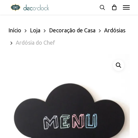
Menu
Skip
decoclock.pt
search
to
Início
Loja
Decoração de Casa
Ardósias
main
Ardósia do Chef
content