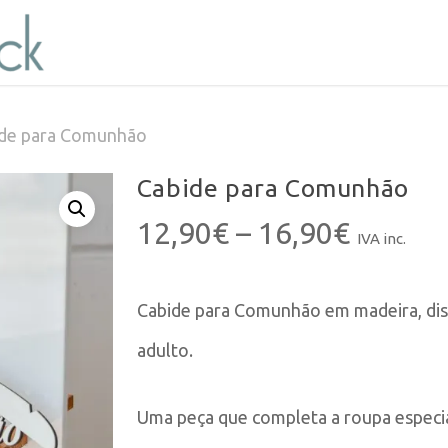
de para Comunhão
Cabide para Comunhão
Price
12,90
€
–
16,90
€
IVA inc.
range:
12,90€
Cabide para Comunhão em madeira, disp
throug
16,90€
adulto.
Uma peça que completa a roupa especia