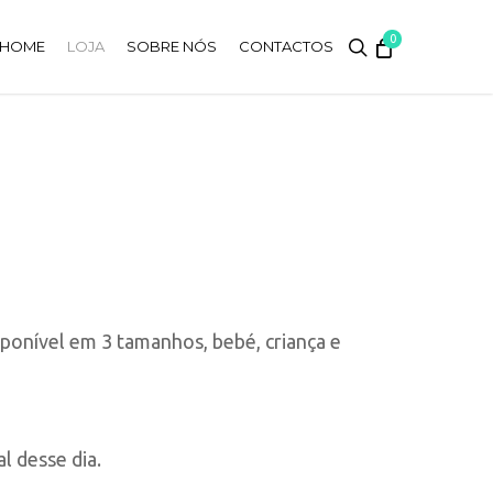
0
search
HOME
LOJA
SOBRE NÓS
CONTACTOS
onível em 3 tamanhos, bebé, criança e
h
l desse dia.