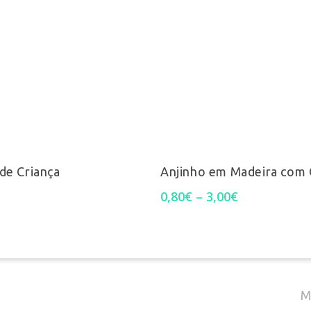
C
This
T
Ver Opções
Ver Opções
product
de Criança
Anjinho em Madeira com
has
Price
0,80
€
–
3,00
€
(
range:
multiple
0,80€
through
E
variants.
3,00€
The
M
options