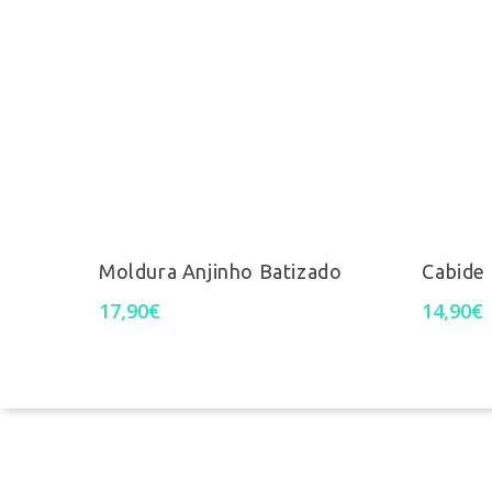
Pesquisa
Select Options
Moldura Anjinho Batizado
Cabide 
17,90
€
14,90
€
Termos e Condições
Perguntas Frequentes
Livro de reclamações