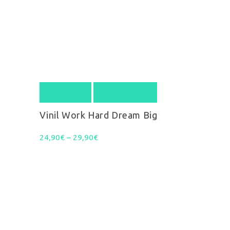
This
Ver opções
Quick View
product
Vinil Work Hard Dream Big
has
Price
24,90
€
–
29,90
€
multiple
range:
variants.
24,90€
The
through
options
29,90€
may