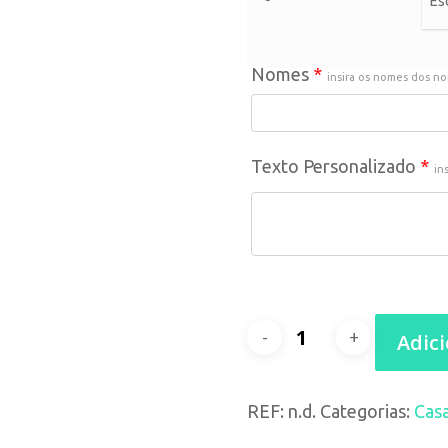
Nomes
*
insira os nomes dos no
Texto Personalizado
*
in
Quantidade
Adic
de
REF:
n.d.
Categorias:
Cas
Convite