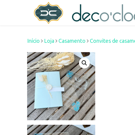
Skip
decoclock.pt
to
main
Início
Loja
Casamento
Convites de casam
content