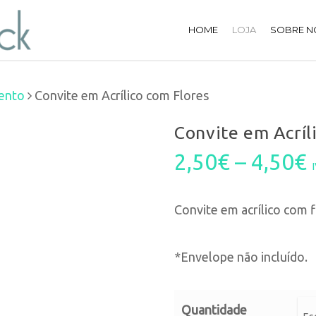
HOME
LOJA
SOBRE N
ento
Convite em Acrílico com Flores
Convite em Acríl
2,50
€
–
4,50
€
Convite em acrílico com f
*Envelope não incluído.
Quantidade