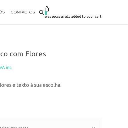
search
ÓS
CONTACTOS
0
was successfully added to your cart.
ico com Flores
Price
IVA inc.
range:
lores e texto à sua escolha.
2,50€
through
4,50€