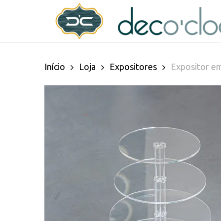
Skip
decoclock.pt
to
main
Início
Loja
Expositores
Expositor em
content