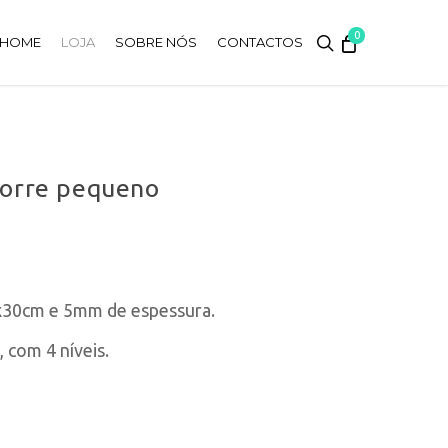
0
search
HOME
LOJA
SOBRE NÓS
CONTACTOS
Torre pequeno
5x30cm e 5mm de espessura.
 com 4 níveis.