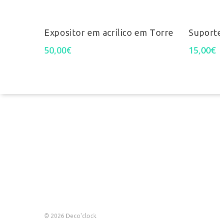
Adicionar
Expositor em acrílico em Torre
Suport
50,00
€
15,00
€
Termos e Condições
Perguntas Frequentes
Livro de reclamações
© 2026 Deco'clock.