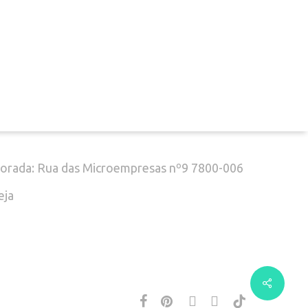
el. (+351) 916 916 454
chamada para a rede móvel nacional)
mail: geral@decoclock.pt
orada: Rua das Microempresas nº9 7800-006
eja
facebook
pinterest
instagram
whatsapp
tiktok