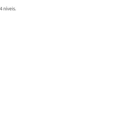
 níveis.
C