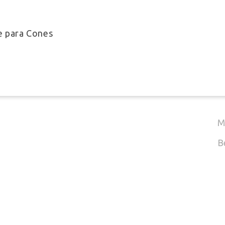
T
Adicionar
e para Cones
(
E
M
B