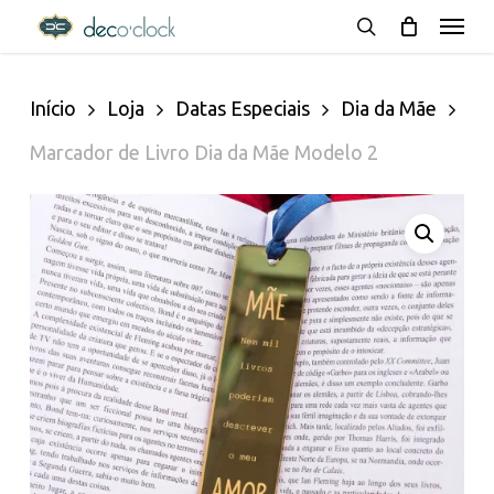
Menu
Skip
decoclock.pt
search
to
Início
Loja
Datas Especiais
Dia da Mãe
main
Marcador de Livro Dia da Mãe Modelo 2
content