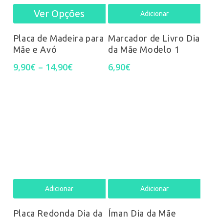
Ver Opções
This
Adicionar
product
Placa de Madeira para
Marcador de Livro Dia
Mãe e Avó
da Mãe Modelo 1
has
Price
9,90
€
–
14,90
€
6,90
€
multiple
range:
9,90€
variants.
through
14,90€
The
options
may
be
chosen
Adicionar
Adicionar
on
Placa Redonda Dia da
Íman Dia da Mãe