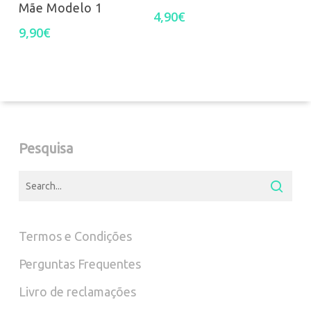
Mãe Modelo 1
the
4,90
€
9,90
€
product
page
Pesquisa
Termos e Condições
Perguntas Frequentes
Livro de reclamações