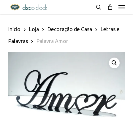
Menu
Skip
decoclock.pt
search
to
Início
Loja
Decoração de Casa
Letras e
main
Palavras
Palavra Amor
content