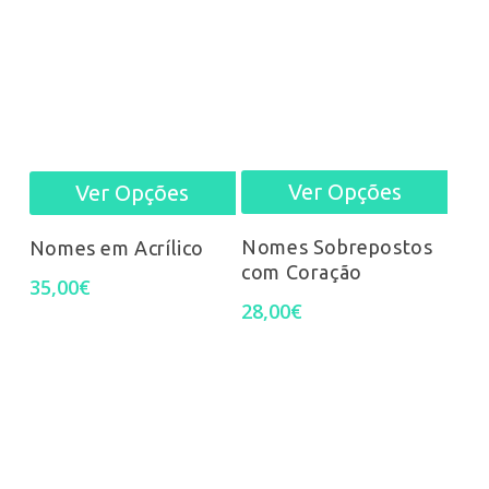
Ver Opções
Ver Opções
This
This
prod
product
Nomes Sobrepostos
Nomes em Acrílico
com Coração
has
has
35,00
€
28,00
€
mult
multiple
varia
variants.
The
The
opti
options