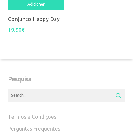
on
Adicionar
the
Conjunto Happy Day
prod
19,90
€
pag
Pesquisa
Termos e Condições
Perguntas Frequentes