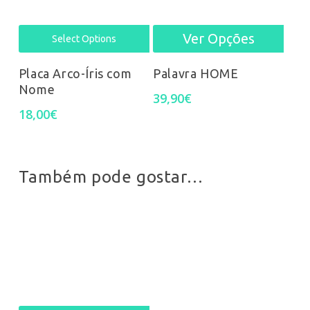
may
may
be
be
Ver Opções
This
Select Options
chos
chosen
prod
Placa Arco-Íris com
Palavra HOME
on
on
Nome
has
39,90
€
18,00
€
the
the
mult
prod
product
varia
pag
page
Também pode gostar…
The
opti
may
be
chos