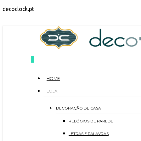
Skip
decoclock.pt
to
main
content
search
0
Menu
HOME
LOJA
DECORAÇÃO DE CASA
RELÓGIOS DE PAREDE
LETRAS E PALAVRAS