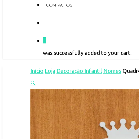
CONTACTOS
search
0
was successfully added to your cart.
Início
Loja
Decoração Infantil
Nomes
Quadr
🔍