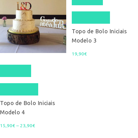
product
Quick View
has
multiple
Topo de Bolo Iniciais
Modelo 3
variants.
19,90
€
The
This
options
Ver opções
product
may
Quick View
has
be
multiple
Topo de Bolo Iniciais
chosen
Modelo 4
variants.
on
Price
15,90
€
–
23,90
The
€
the
range: