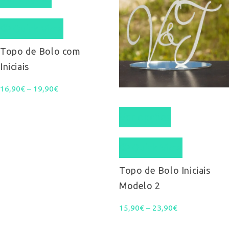
product
Quick View
has
multiple
Topo de Bolo com
Iniciais
variants.
Price
16,90
€
–
19,90
The
€
This
range:
options
Ver opções
product
16,90€
may
Quick View
has
through
be
multiple
Topo de Bolo Iniciais
19,90€
chosen
Modelo 2
variants.
on
Price
15,90
€
–
23,90
The
€
the
range: