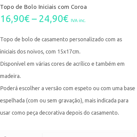
Topo de Bolo Iniciais com Coroa
Price
16,90
€
–
24,90
€
IVA inc.
range:
Topo de bolo de casamento personalizado com as
16,90€
iniciais dos noivos, com 15x17cm.
through
Disponível em várias cores de acrílico e também em
24,90€
madeira.
Poderá escolher a versão com espeto ou com uma base
espelhada (com ou sem gravação), mais indicada para
usar como peça decorativa depois do casamento.