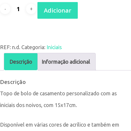
Quantidade
Adicionar
de
Topo
de
REF:
n.d.
Categoria:
Iniciais
Bolo
Descrição
Informação adicional
Iniciais
com
Descrição
Coroa
Topo de bolo de casamento personalizado com as
iniciais dos noivos, com 15x17cm.
Disponível em várias cores de acrílico e também em