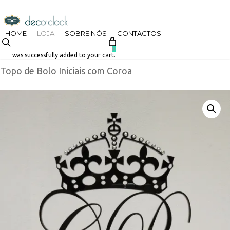
Skip
decoclock.pt
to
HOME
LOJA
SOBRE NÓS
CONTACTOS
search
Início
Loja
Casamento
Topos de Bolo
Iniciais
main
0
was successfully added to your cart.
Topo de Bolo Iniciais com Coroa
content