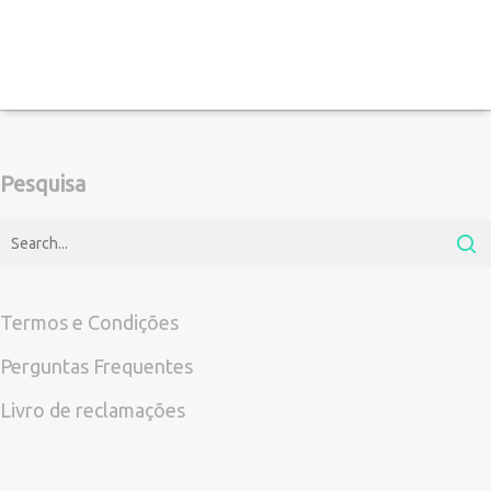
options
product
15,90€
may
page
through
be
23,90€
chosen
on
Pesquisa
the
product
page
Termos e Condições
Perguntas Frequentes
Livro de reclamações