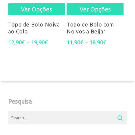
Ver Opções
Ver Opções
This
This
chos
chosen
product
prod
on
on
Topo de Bolo Noiva
Topo de Bolo com
ao Colo
Noivos a Beijar
has
has
the
the
Price
Price
12,90
€
–
19,90
€
11,90
€
–
18,90
€
multiple
mult
prod
product
range:
range:
12,90€
11,90€
variants.
varia
pag
page
through
through
19,90€
18,90€
The
The
options
opti
may
may
Pesquisa
be
be
chosen
chos
on
on