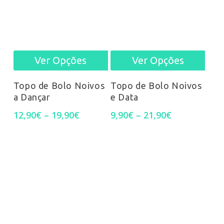
be
be
chosen
chos
on
on
Ver Opções
Ver Opções
This
This
the
the
prod
product
product
prod
Topo de Bolo Noivos
Topo de Bolo Noivos
e Data
a Dançar
has
has
page
pag
Price
Price
9,90
€
–
21,90
€
12,90
€
–
19,90
€
mult
multiple
range:
range:
9,90€
12,90€
varia
variants.
through
through
21,90€
19,90€
The
The
opti
options
may
may
be
be