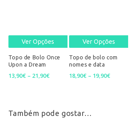
opti
may
be
Ver Opções
Ver Opções
This
This
chos
product
prod
on
Topo de Bolo Once
Topo de bolo com
Upon a Dream
nomes e data
has
has
the
Price
Price
13,90
€
–
21,90
€
18,90
€
–
19,90
€
multiple
mult
prod
range:
range:
13,90€
18,90€
variants.
varia
pag
through
through
21,90€
19,90€
The
The
Também pode gostar…
options
opti
may
may