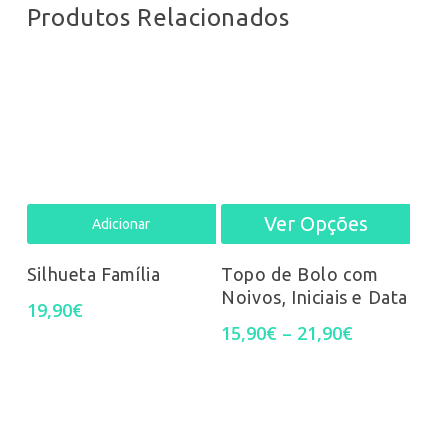
Produtos Relacionados
Ver Opções
This
Adicionar
prod
Silhueta Família
Topo de Bolo com
Noivos, Iniciais e Data
has
19,90
€
Price
15,90
€
–
21,90
€
mult
range:
15,90€
varia
through
21,90€
The