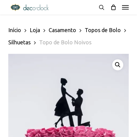
Menu
Skip
decoclock.pt
search
to
Início
Loja
Casamento
Topos de Bolo
main
Silhuetas
Topo de Bolo Noivos
content