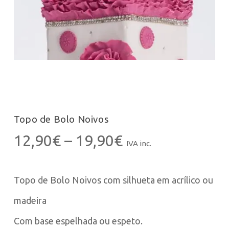
Topo de Bolo Noivos
Price
12,90
€
–
19,90
€
IVA inc.
range:
12,90€
Topo de Bolo Noivos com silhueta em acrílico ou
through
19,90€
madeira
Com base espelhada ou espeto.