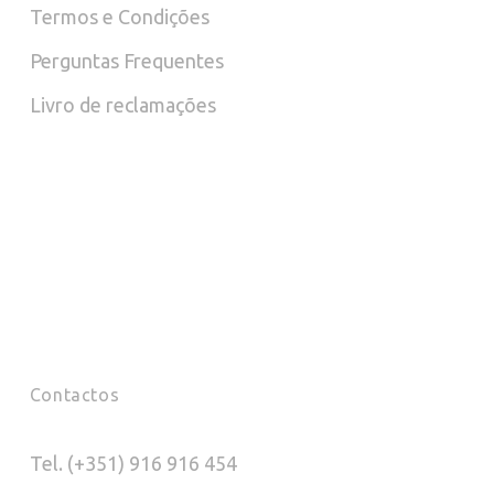
Termos e Condições
the
the
Perguntas Frequentes
product
prod
Livro de reclamações
page
pag
Contactos
Tel. (+351) 916 916 454