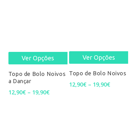
Ver Opções
This
Ver Opções
This
prod
product
Topo de Bolo Noivos
Topo de Bolo Noivos
a Dançar
Price
has
has
12,90
€
–
19,90
€
range:
Price
12,90
€
–
19,90
€
mult
multiple
12,90€
range:
through
12,90€
varia
variants.
19,90€
through
19,90€
The
The
opti
options