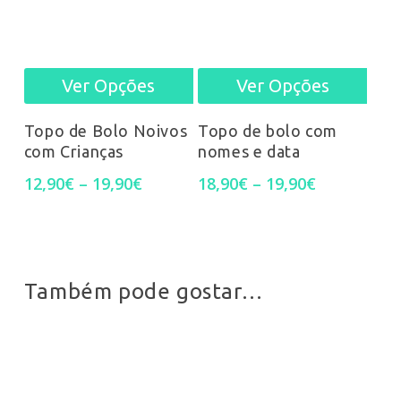
may
may
be
be
Ver Opções
Ver Opções
This
This
chos
chosen
product
prod
on
on
Topo de Bolo Noivos
Topo de bolo com
com Crianças
nomes e data
has
has
the
the
Price
Price
12,90
€
–
19,90
€
18,90
€
–
19,90
€
multiple
mult
prod
product
range:
range:
12,90€
18,90€
variants.
varia
pag
page
through
through
19,90€
19,90€
The
The
Também pode gostar…
options
opti
may
may
be
be