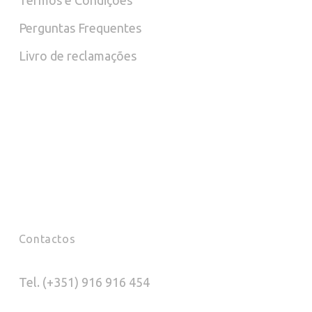
Termos e Condições
product
prod
Perguntas Frequentes
page
pag
Livro de reclamações
Contactos
Tel. (+351) 916 916 454