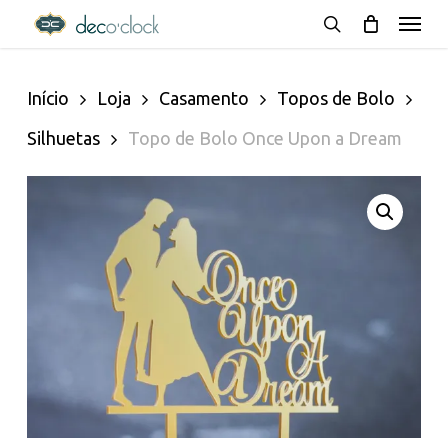
Menu
Skip
decoclock.pt
search
to
Início
Loja
Casamento
Topos de Bolo
main
Silhuetas
Topo de Bolo Once Upon a Dream
content