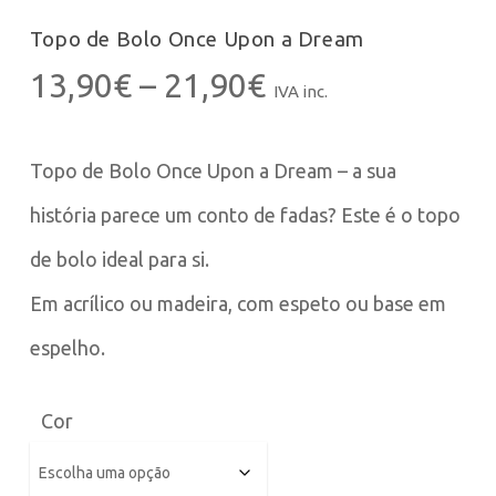
Topo de Bolo Once Upon a Dream
Price
13,90
€
–
21,90
€
IVA inc.
range:
13,90€
Topo de Bolo Once Upon a Dream – a sua
through
21,90€
história parece um conto de fadas? Este é o topo
de bolo ideal para si.
Em acrílico ou madeira, com espeto ou base em
espelho.
Cor