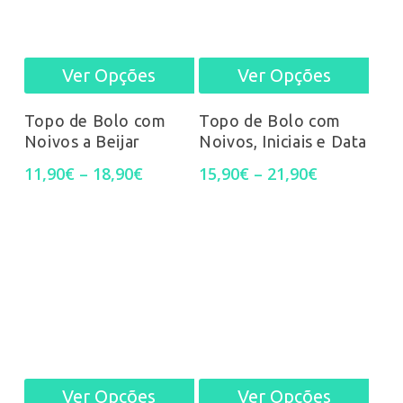
chosen
chos
on
on
Ver Opções
Ver Opções
This
This
the
the
product
prod
product
prod
Topo de Bolo com
Topo de Bolo com
Noivos a Beijar
Noivos, Iniciais e Data
has
has
page
pag
Price
Price
11,90
€
–
18,90
€
15,90
€
–
21,90
€
multiple
mult
range:
range:
11,90€
15,90€
variants.
varia
through
through
18,90€
21,90€
The
The
options
opti
may
may
be
be
Ver Opções
Ver Opções
This
This
chosen
chos