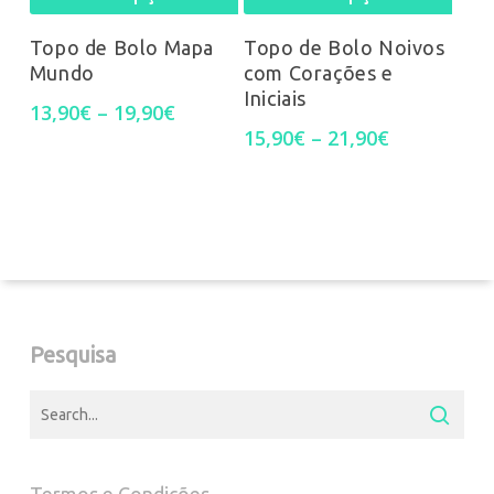
product
prod
on
on
Topo de Bolo Mapa
Topo de Bolo Noivos
Mundo
com Corações e
has
has
the
the
Iniciais
Price
13,90
€
–
19,90
€
multiple
mult
product
prod
range:
Price
15,90
€
–
21,90
€
13,90€
range:
variants.
varia
page
pag
through
15,90€
19,90€
through
The
The
21,90€
options
opti
may
may
be
be
Pesquisa
chosen
chos
on
on
the
the