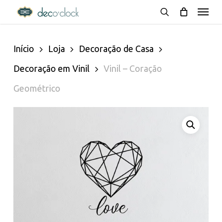
Menu
Skip
decoclock.pt
search
to
Início
Loja
Decoração de Casa
main
Decoração em Vinil
Vinil – Coração
content
Geométrico