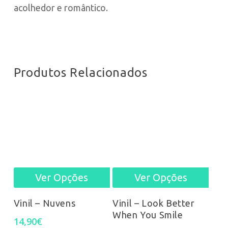
acolhedor e romântico.
Produtos Relacionados
Ver Opções
Ver Opções
This
This
product
prod
Vinil – Nuvens
Vinil – Look Better
When You Smile
has
has
14,90
€