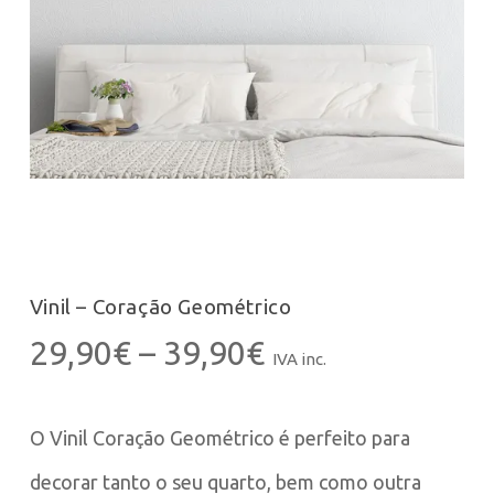
Vinil – Coração Geométrico
Price
29,90
€
–
39,90
€
IVA inc.
range:
29,90€
O Vinil Coração Geométrico é perfeito para
through
39,90€
decorar tanto o seu quarto, bem como outra