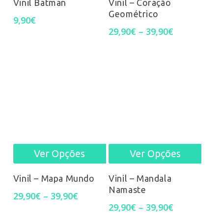
Vinil Batman
Vinil – Coração
Geométrico
has
9,90
€
Price
29,90
€
–
39,90
€
mult
range:
29,90€
varia
through
39,90€
The
opti
may
be
Ver Opções
Ver Opções
This
This
chos
product
prod
on
Vinil – Mapa Mundo
Vinil – Mandala
Namaste
Price
has
has
the
29,90
€
–
39,90
€
range:
Price
29,90
€
–
39,90
€
multiple
mult
prod
29,90€
range: