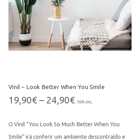
Vinil – Look Better When You Smile
Price
19,90
€
–
24,90
€
IVA inc.
range:
19,90€
O Vinil “You Look So Much Better When You
through
24,90€
Smile” irá conferir um ambiente descontraído e