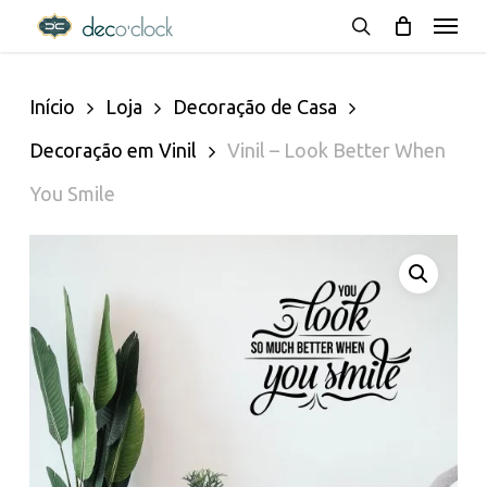
Menu
Skip
decoclock.pt
search
to
Início
Loja
Decoração de Casa
main
Decoração em Vinil
Vinil – Look Better When
content
You Smile