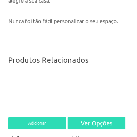
alegre à sua casa.
Nunca foi tão fácil personalizar o seu espaço.
Produtos Relacionados
Ver Opções
This
Adicionar
prod