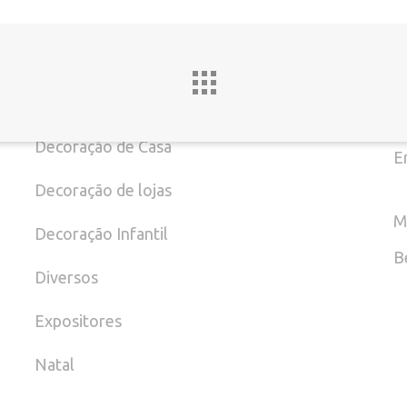
Batizado
T
Casamento
(
Datas Especiais
Decoração de Casa
E
Decoração de lojas
M
Decoração Infantil
B
Diversos
Expositores
Natal