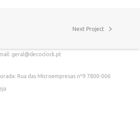
el. (+351) 916 916 454
Next Project
chamada para a rede móvel nacional)
mail: geral@decoclock.pt
orada: Rua das Microempresas nº9 7800-006
eja