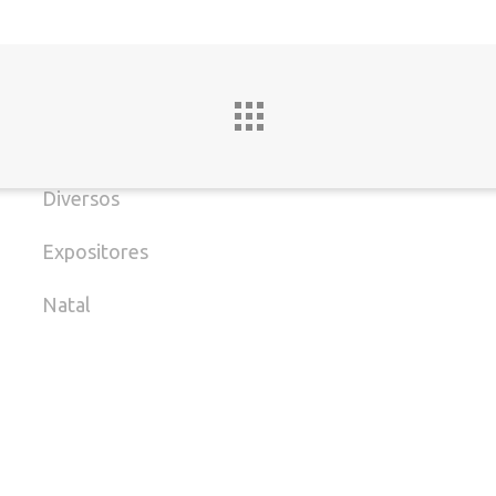
Decoração de Casa
E
Decoração de lojas
M
Decoração Infantil
B
Diversos
Expositores
Natal