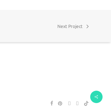
mail: geral@decoclock.pt
Next Project
orada: Rua das Microempresas nº9 7800-006
eja
facebook
pinterest
instagram
whatsapp
tiktok