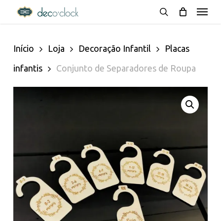
Menu
Skip
decoclock.pt
search
to
Início
Loja
Decoração Infantil
Placas
main
infantis
Conjunto de Separadores de Roupa
content