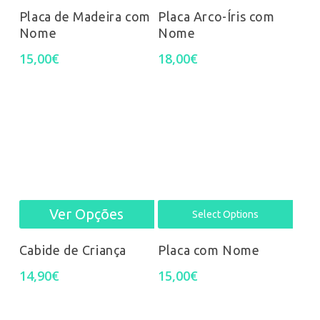
Placa de Madeira com
Placa Arco-Íris com
Nome
Nome
15,00
€
18,00
€
Ver Opções
This
Select Options
product
Cabide de Criança
Placa com Nome
has
14,90
€
15,00
€
multiple