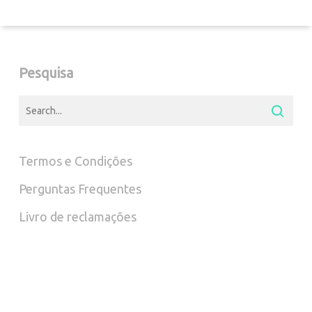
variants.
The
options
Pesquisa
may
be
chosen
Termos e Condições
on
Perguntas Frequentes
the
Livro de reclamações
product
page