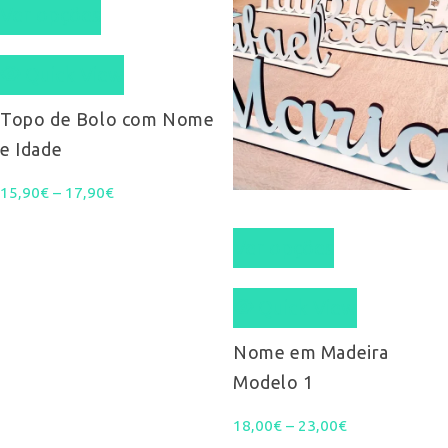
Ver opções
product
Quick View
has
multiple
Topo de Bolo com Nome
e Idade
variants.
Price
15,90
€
–
17,90
The
€
This
range:
options
Ver opções
product
15,90€
may
Quick View
has
through
be
multiple
Nome em Madeira
17,90€
chosen
Modelo 1
variants.
on
Price
18,00
€
–
23,00
The
€
the