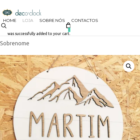
Skip
decoclock.pt
to
HOME
LOJA
SOBRE NÓS
CONTACTOS
search
Início
Loja
Batizado
Nomes
Placa com Nome e
main
0
was successfully added to your cart.
Sobrenome
content