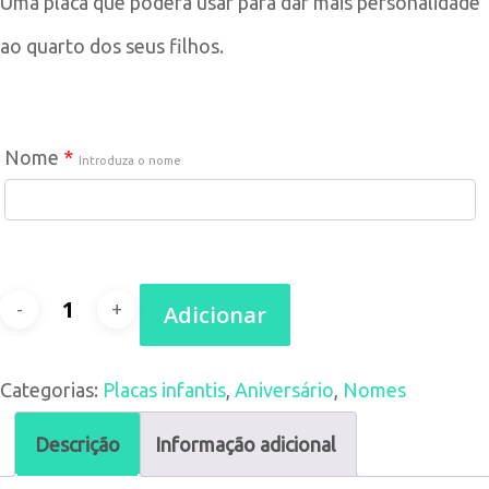
Uma placa que poderá usar para dar mais personalidade
ao quarto dos seus filhos.
Nome
*
Introduza o nome
Quantidade
Adicionar
de
Categorias:
Placas infantis
,
Aniversário
,
Nomes
Placa
com
Descrição
Informação adicional
Nome