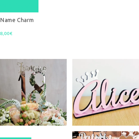
Quick View
Name Charm
8,00
€
This