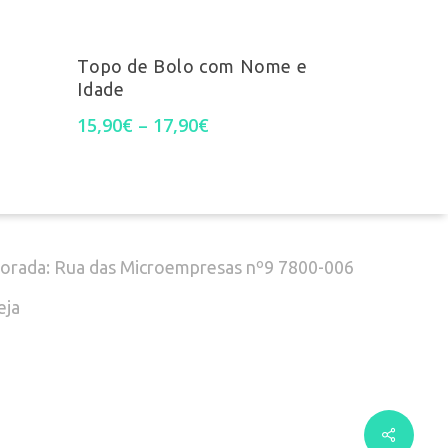
This
Ver Opções
product
el. (+351) 916 916 454
Topo de Bolo com Nome e
Idade
has
Price
15,90
€
–
17,90
€
chamada para a rede móvel nacional)
multiple
range:
15,90€
variants.
through
mail: geral@decoclock.pt
17,90€
The
options
orada: Rua das Microempresas nº9 7800-006
may
eja
be
chosen
on