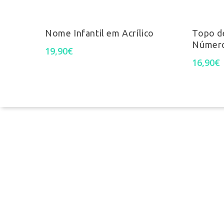
Select Options
Nome Infantil em Acrílico
Topo d
Númer
19,90
€
16,90
€
Termos e Condições
Perguntas Frequentes
Livro de reclamações