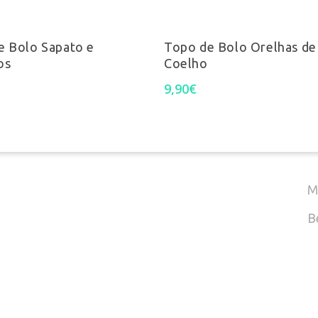
This
Ver Opções
product
T
Adicionar
e Bolo Sapato e
Topo de Bolo Orelhas de
os
Coelho
has
9,90
€
(
multiple
variants.
E
The
options
M
may
B
be
chosen
on