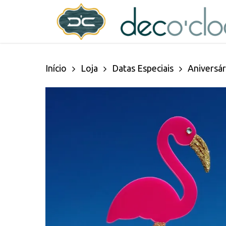
Skip
decoclock.pt
to
main
Início
Loja
Datas Especiais
Aniversár
content