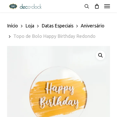
Menu
Skip
decoclock.pt
search
to
Início
Loja
Datas Especiais
Aniversário
main
Topo de Bolo Happy Birthday Redondo
content