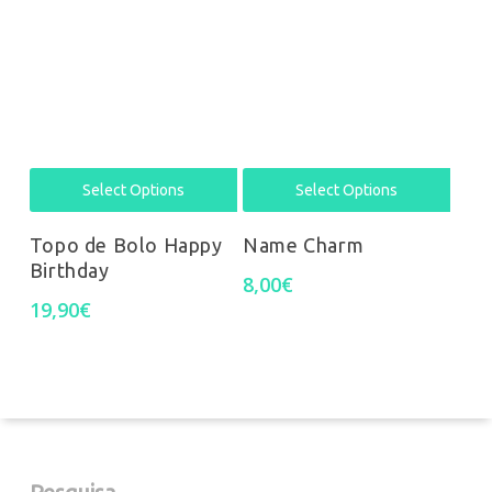
17,90€
The
The
options
opti
may
may
be
be
chosen
chos
Select Options
Select Options
on
on
Topo de Bolo Happy
Name Charm
Birthday
the
the
8,00
€
19,90
€
product
prod
page
pag