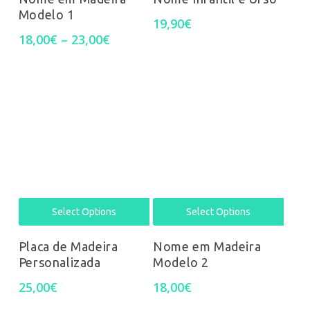
Modelo 1
has
has
19,90
€
Price
18,00
€
–
23,00
€
mult
multiple
range:
18,00€
varia
variants.
through
23,00€
The
The
opti
options
may
may
be
be
chos
chosen
Select Options
Select Options
on
on
Placa de Madeira
Nome em Madeira
Personalizada
Modelo 2
the
the
25,00
€
18,00
€
prod
product