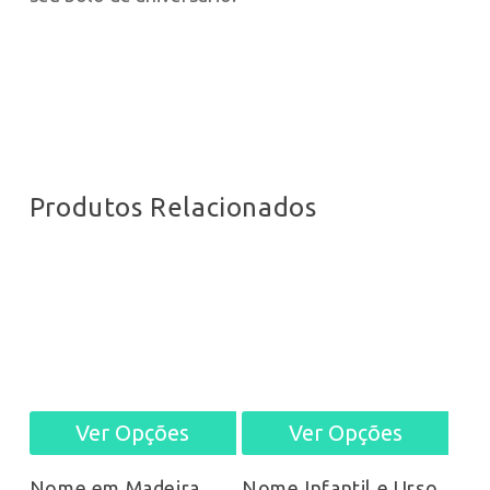
Produtos Relacionados
Ver Opções
Ver Opções
This
This
prod
product
Nome Infantil e Urso
Nome em Madeira