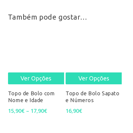
pag
page
Também pode gostar…
Ver Opções
Ver Opções
This
This
product
prod
Topo de Bolo com
Topo de Bolo Sapato
Nome e Idade
e Números
has
has
Price
15,90
€
–
17,90
€
16,90
€
multiple
mult
range:
15,90€
variants.
varia
through