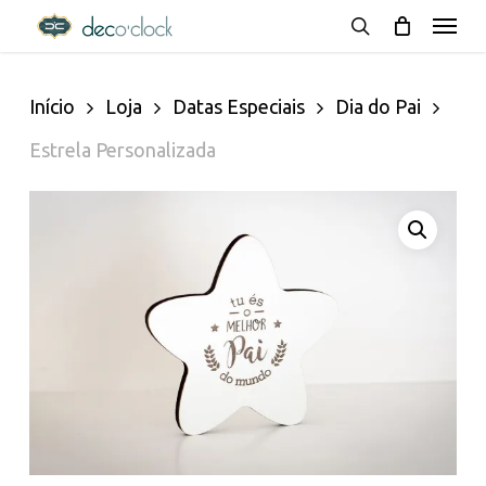
Menu
Skip
decoclock.pt
search
to
Início
Loja
Datas Especiais
Dia do Pai
main
Estrela Personalizada
content