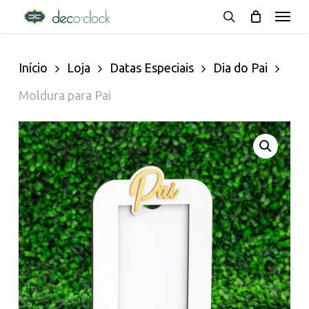
Menu
Skip
decoclock.pt
search
to
Início
Loja
Datas Especiais
Dia do Pai
main
Moldura para Pai
content