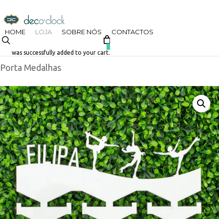
Skip
decoclock.pt
to
HOME
LOJA
SOBRE NÓS
CONTACTOS
search
Início
Loja
Decoração de Casa
Letras e Palavras
main
0
was successfully added to your cart.
Porta Medalhas
content