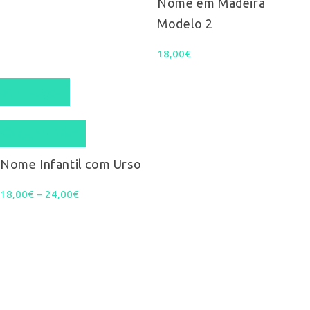
Nome em Madeira
Modelo 2
18,00
€
This
Ver opções
product
Quick View
has
multiple
Nome Infantil com Urso
variants.
Price
18,00
€
–
24,00
€
The
range:
options
18,00€
may
through
be
24,00€