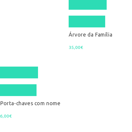
page
Select options
Quick View
Árvore da Família
35,00
€
Select options
Quick View
Porta-chaves com nome
6,00
€