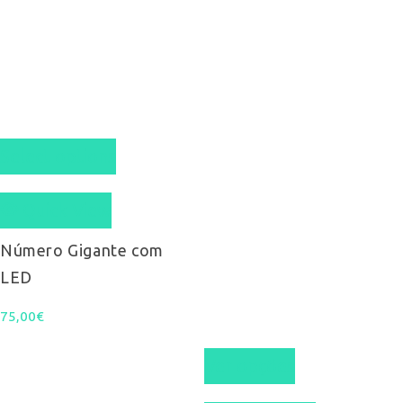
Select options
Quick View
Número Gigante com
LED
75,00
€
This
Ver opções
product