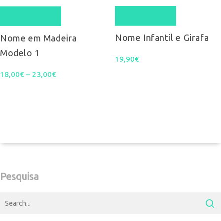
Quick View
has
Quick View
has
multiple
multiple
Nome Infantil e Girafa
Nome em Madeira
Modelo 1
variants.
variants.
19,90
€
The
Price
18,00
€
–
23,00
The
€
options
range:
options
may
18,00€
may
be
through
be
chosen
23,00€
chosen
on
on
Pesquisa
the
the
product
product