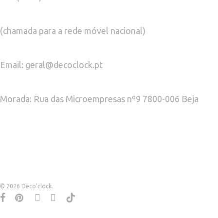
(chamada para a rede móvel nacional)
Email: geral@decoclock.pt
Morada: Rua das Microempresas nº9 7800-006 Beja
© 2026 Deco'clock.
facebook
pinterest
instagram
whatsapp
tiktok