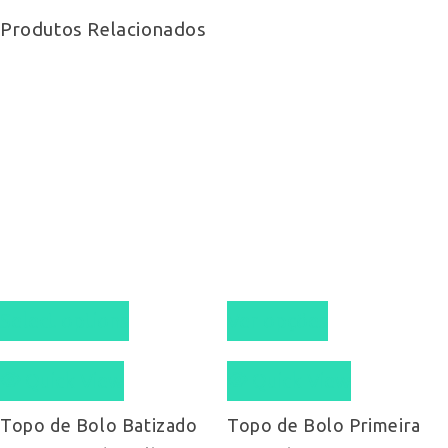
Produtos Relacionados
This
Select options
Ver opções
product
Quick View
Quick View
has
multiple
Topo de Bolo Batizado
Topo de Bolo Primeira