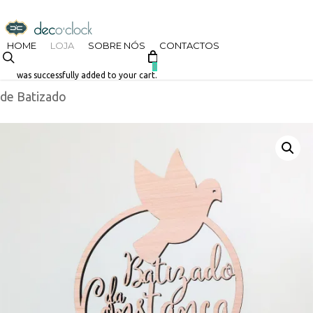
Skip
decoclock.pt
to
HOME
LOJA
SOBRE NÓS
CONTACTOS
search
Início
Loja
Batizado
Topos de Bolo
Topo de Bolo
main
0
was successfully added to your cart.
de Batizado
content