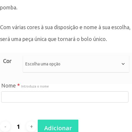
pomba.
through
22,90€
Com várias cores à sua disposição e nome à sua escolha,
será uma peça única que tornará o bolo único.
Cor
Nome
*
Introduza o nome
Quantidade
Adicionar