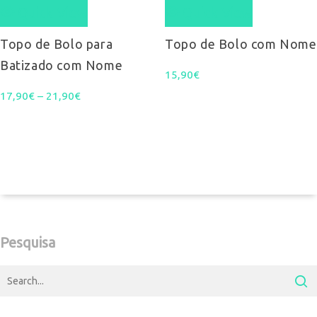
Quick View
Quick View
has
multiple
Topo de Bolo para
Topo de Bolo com Nome
Batizado com Nome
variants.
15,90
€
Price
17,90
€
–
21,90
The
€
range:
options
17,90€
may
through
be
21,90€
chosen
on
Pesquisa
the
product