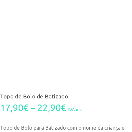
Topo de Bolo de Batizado
Price
17,90
€
–
22,90
€
IVA inc.
range:
Topo de Bolo para Batizado com o nome da criança e
17,90€