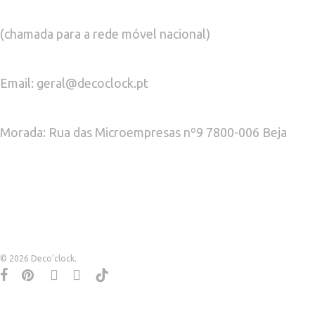
(chamada para a rede móvel nacional)
Email: geral@decoclock.pt
Morada: Rua das Microempresas nº9 7800-006 Beja
© 2026 Deco'clock.
facebook
pinterest
instagram
whatsapp
tiktok