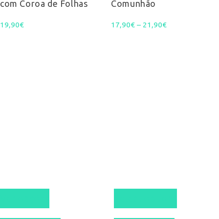
com Coroa de Folhas
Comunhão
variants.
Price
19,90
€
17,90
€
–
21,90
The
€
range:
options
17,90€
may
through
be
21,90€
chosen
on
the
product
page
This
Ver opções
Select options
product