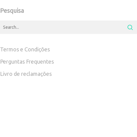
on
Pesquisa
the
product
page
Termos e Condições
Perguntas Frequentes
Livro de reclamações