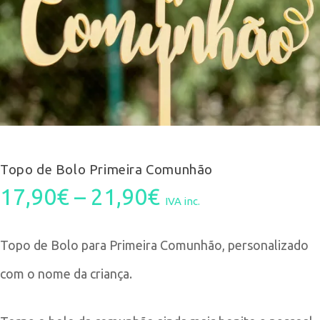
Topo de Bolo Primeira Comunhão
Price
17,90
€
–
21,90
€
IVA inc.
range:
Topo de Bolo para Primeira Comunhão, personalizado
17,90€
com o nome da criança.
through
21,90€