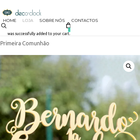
Skip
decoclock.pt
to
HOME
LOJA
SOBRE NÓS
CONTACTOS
search
Início
Loja
Batizado
Topos de Bolo
Topo de Bolo
main
0
was successfully added to your cart.
Primeira Comunhão
content