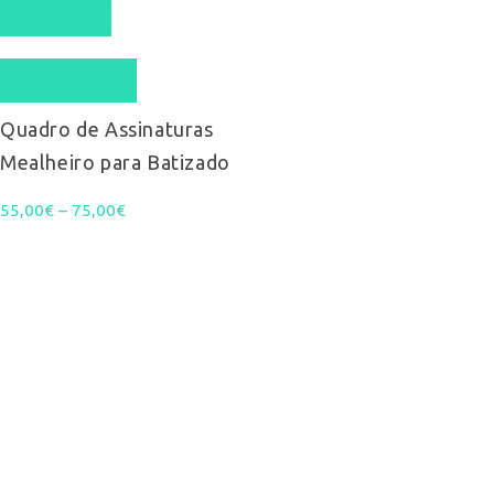
Ver opções
product
Quick View
has
multiple
Quadro de Assinaturas
Mealheiro para Batizado
variants.
Price
55,00
€
–
75,00
The
€
range:
options
55,00€
may
through
be
75,00€
chosen
on
the