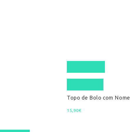
Select options
Quick View
Topo de Bolo com Nome
15,90
€
This