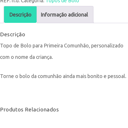
REF:
n.d.
Categoria:
Topos de Bolo
Topo
de
Descrição
Informação adicional
Bolo
Descrição
Primeira
Topo de Bolo para Primeira Comunhão, personalizado
Comunhão
com o nome da criança.
Torne o bolo da comunhão ainda mais bonito e pessoal.
Produtos Relacionados