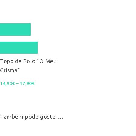
product
page
This
Ver opções
product
Quick View
has
multiple
Topo de Bolo “O Meu
Crisma”
variants.
Price
14,90
€
–
17,90
The
€
range:
options
14,90€
may
Também pode gostar…
through
be
17,90€
chosen