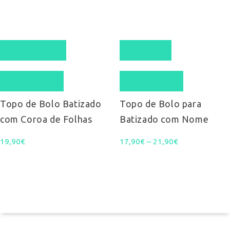
product
page
This
Select options
Ver opções
product
Quick View
Quick View
has
multiple
Topo de Bolo Batizado
Topo de Bolo para
com Coroa de Folhas
Batizado com Nome
variants.
Price
19,90
€
17,90
€
–
21,90
The
€
range:
options
17,90€
may
through
be
21,90€
chosen