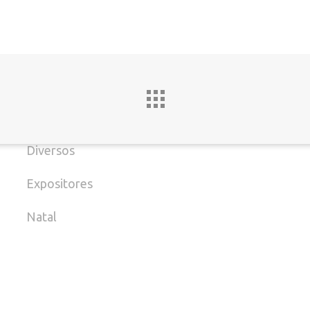
(
Datas Especiais
Decoração de Casa
E
Decoração de lojas
M
Decoração Infantil
B
Diversos
Expositores
Natal