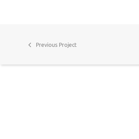
Termos e Condições
Perguntas Frequentes
Livro de reclamações
Previous Project