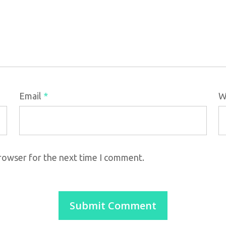
Email
*
W
browser for the next time I comment.
C
Categorias
Batizado
T
Casamento