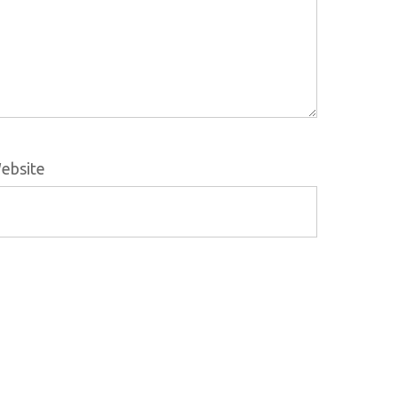
ebsite
ontactos
el. (+351) 916 916 454