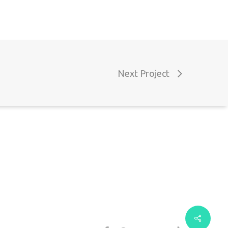
chamada para a rede móvel nacional)
mail: geral@decoclock.pt
Next Project
orada: Rua das Microempresas nº9 7800-006
eja