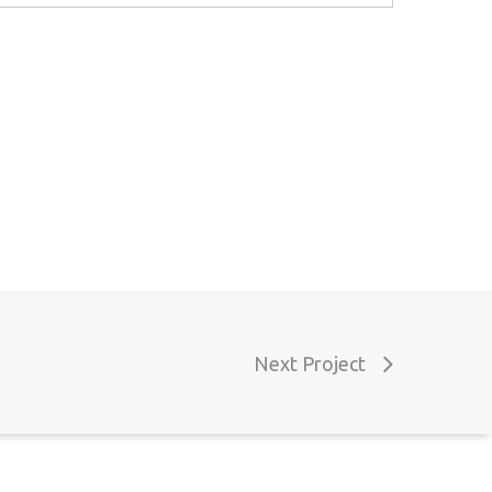
ontactos
el. (+351) 916 916 454
chamada para a rede móvel nacional)
mail: geral@decoclock.pt
Next Project
orada: Rua das Microempresas nº9 7800-006
eja