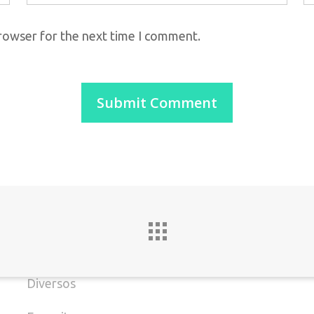
browser for the next time I comment.
C
Categorias
Batizado
T
Casamento
(
Datas Especiais
Decoração de Casa
E
Decoração de lojas
M
Decoração Infantil
B
Diversos